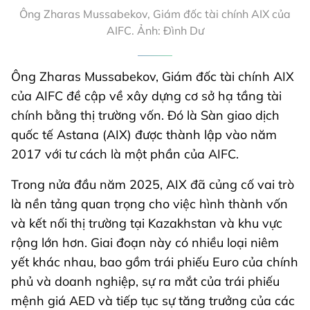
Ông Zharas Mussabekov, Giám đốc tài chính AIX của
AIFC. Ảnh: Đình Dư
Ông Zharas Mussabekov, Giám đốc tài chính AIX
của AIFC đề cập về xây dựng cơ sở hạ tầng tài
chính bằng thị trường vốn. Đó là Sàn giao dịch
quốc tế Astana (AIX) được thành lập vào năm
2017 với tư cách là một phần của AIFC.
Trong nửa đầu năm 2025, AIX đã củng cố vai trò
là nền tảng quan trọng cho việc hình thành vốn
và kết nối thị trường tại Kazakhstan và khu vực
rộng lớn hơn. Giai đoạn này có nhiều loại niêm
yết khác nhau, bao gồm trái phiếu Euro của chính
phủ và doanh nghiệp, sự ra mắt của trái phiếu
mệnh giá AED và tiếp tục sự tăng trưởng của các