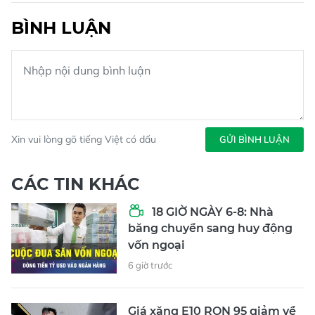
BÌNH LUẬN
Xin vui lòng gõ tiếng Việt có dấu
GỬI BÌNH LUẬN
CÁC TIN KHÁC
18 GIỜ NGÀY 6-8: Nhà
băng chuyển sang huy động
vốn ngoại
6 giờ trước
Giá xăng E10 RON 95 giảm về