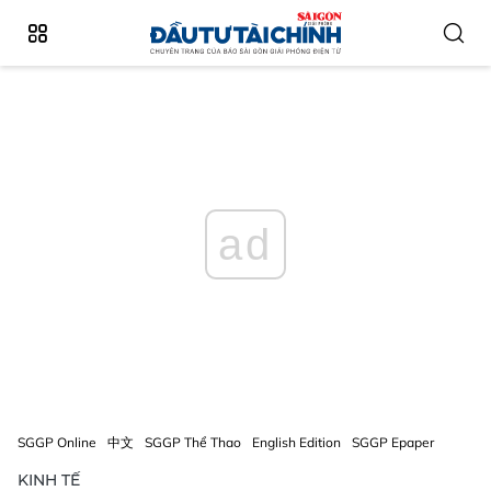
ad
SGGP Online
中文
SGGP Thể Thao
English Edition
SGGP Epaper
KINH TẾ