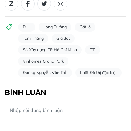
D.H.
Long Trường
Cắt lỗ
Tam Thắng
Giá đất
Sở Xây dựng TP Hồ Chí Minh
T.T.
Vinhomes Grand Park
Đường Nguyễn Văn Trỗi
Luật Đô thị đặc biệt
BÌNH LUẬN