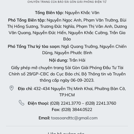
Tổng Biên tập
: Nguyễn Khắc Văn
Phó Tổng Biên tập:
Nguyễn Ngọc Anh, Phạm Văn Trường, Bùi
Thị Hồng Sương, Trương Đức Nghĩa, Phạm Thị Vân Anh, Dương
Văn Quang, Nguyễn Đức Hiển, Nguyễn Khắc Cường, Trần Gia
Bảo
Phó Tổng Thư ký tòa soạn:
Ngô Quang Trưởng, Nguyễn Chiến
Dũng, Nguyễn Phước Bình
Nội dung:
Trần Hải
Giấy phép mở chuyên trang Sài Gòn Giải Phóng Đầu Tư Tài
Chính số 29/GP-CBC do Cục Báo chí, Bộ Thông tin và Truyền
thông cấp ngày 06-09-2023.
Địa chỉ:
432-434 Nguyễn Thị Minh Khai, Phường Bàn Cờ,
TP.HCM
Điện thoại:
(028) 2241.3770 – (028) 2241.3760
Fax:
(028) 3844.0522
Email:
toasoandttc@gmail.com
Liên hệ quảng cáo