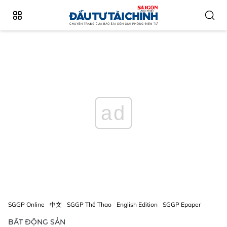
ad
SGGP Online
中文
SGGP Thể Thao
English Edition
SGGP Epaper
BẤT ĐỘNG SẢN