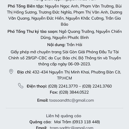
Phó Tổng Biên tập:
Nguyễn Ngọc Anh, Phạm Văn Trường, Bùi
Thị Hồng Sương, Trương Đức Nghĩa, Phạm Thị Vân Anh, Dương
Văn Quang, Nguyễn Đức Hiển, Nguyễn Khắc Cường, Trần Gia
Bảo
Phó Tổng Thư ký tòa soạn:
Ngô Quang Trưởng, Nguyễn Chiến
Dũng, Nguyễn Phước Bình
Nội dung:
Trần Hải
Giấy phép mở chuyên trang Sài Gòn Giải Phóng Đầu Tư Tài
Chính số 29/GP-CBC do Cục Báo chí, Bộ Thông tin và Truyền
thông cấp ngày 06-09-2023.
Địa chỉ:
432-434 Nguyễn Thị Minh Khai, Phường Bàn Cờ,
TP.HCM
Điện thoại:
(028) 2241.3770 – (028) 2241.3760
Fax:
(028) 3844.0522
Email:
toasoandttc@gmail.com
Liên hệ quảng cáo
Quảng cáo:
Mai Trâm (0913 118 448)
Email:
tram.sgdttc@gmail.com