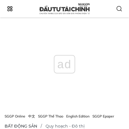
ad
SGGP Online
中文
SGGP Thể Thao
English Edition
SGGP Epaper
BẤT ĐỘNG SẢN
Quy hoạch - Đô thị