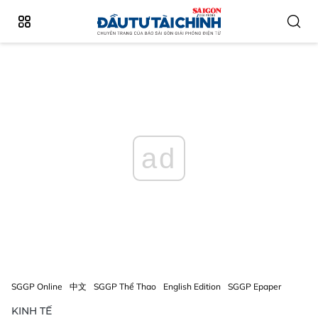
ad
SGGP Online
中文
SGGP Thể Thao
English Edition
SGGP Epaper
KINH TẾ