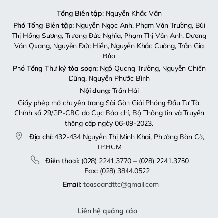
Tổng Biên tập
: Nguyễn Khắc Văn
Phó Tổng Biên tập:
Nguyễn Ngọc Anh, Phạm Văn Trường, Bùi
Thị Hồng Sương, Trương Đức Nghĩa, Phạm Thị Vân Anh, Dương
Văn Quang, Nguyễn Đức Hiển, Nguyễn Khắc Cường, Trần Gia
Bảo
Phó Tổng Thư ký tòa soạn:
Ngô Quang Trưởng, Nguyễn Chiến
Dũng, Nguyễn Phước Bình
Nội dung:
Trần Hải
Giấy phép mở chuyên trang Sài Gòn Giải Phóng Đầu Tư Tài
Chính số 29/GP-CBC do Cục Báo chí, Bộ Thông tin và Truyền
thông cấp ngày 06-09-2023.
Địa chỉ:
432-434 Nguyễn Thị Minh Khai, Phường Bàn Cờ,
TP.HCM
Điện thoại:
(028) 2241.3770 – (028) 2241.3760
Fax:
(028) 3844.0522
Email:
toasoandttc@gmail.com
Liên hệ quảng cáo