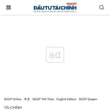
ad
SGGP Online
中文
SGGP Thể Thao
English Edition
SGGP Epaper
TÀI CHÍNH