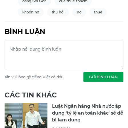
cảng Sài Gòn
cục thuế tphcm
khoản nợ
thu hồi
nợ
thuế
BÌNH LUẬN
Xin vui lòng gõ tiếng Việt có dấu
GỬI BÌNH LUẬN
CÁC TIN KHÁC
Luật Ngân hàng Nhà nước áp
dụng 'tỷ lệ an toàn khác' sẽ dễ
bị lạm dụng
3 giờ trước