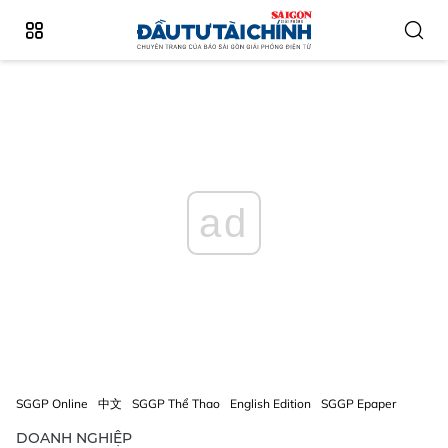
ad
SGGP Online
中文
SGGP Thể Thao
English Edition
SGGP Epaper
DOANH NGHIỆP