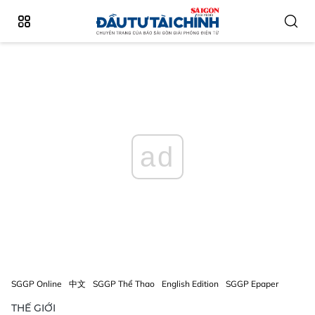
ad
SGGP Online
中文
SGGP Thể Thao
English Edition
SGGP Epaper
THẾ GIỚI