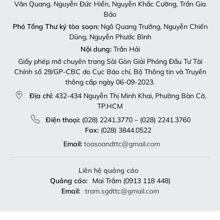
Văn Quang, Nguyễn Đức Hiển, Nguyễn Khắc Cường, Trần Gia
Bảo
Phó Tổng Thư ký tòa soạn:
Ngô Quang Trưởng, Nguyễn Chiến
Dũng, Nguyễn Phước Bình
Nội dung:
Trần Hải
Giấy phép mở chuyên trang Sài Gòn Giải Phóng Đầu Tư Tài
Chính số 29/GP-CBC do Cục Báo chí, Bộ Thông tin và Truyền
thông cấp ngày 06-09-2023.
Địa chỉ:
432-434 Nguyễn Thị Minh Khai, Phường Bàn Cờ,
TP.HCM
Điện thoại:
(028) 2241.3770 – (028) 2241.3760
Fax:
(028) 3844.0522
Email:
toasoandttc@gmail.com
Liên hệ quảng cáo
Quảng cáo:
Mai Trâm (0913 118 448)
Email:
tram.sgdttc@gmail.com