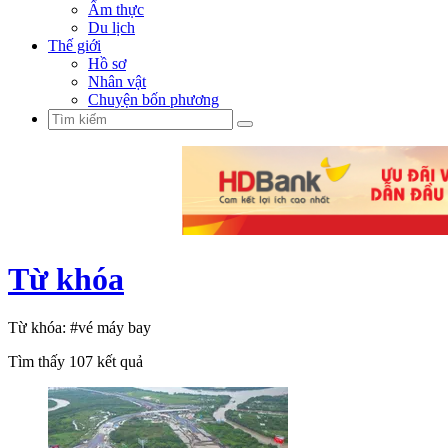
Ẩm thực
Du lịch
Thế giới
Hồ sơ
Nhân vật
Chuyện bốn phương
Từ khóa
Từ khóa:
#vé máy bay
Tìm thấy
107
kết quả