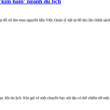
kìm hãm' ngành du lịch
đổ xô tìm mua nguyên liệu Việt; Quản lý trật tự đô thị cần chính sác
 hồi du lịch. Khi giá vé một chuyến bay nội địa có thể chiếm tới một 