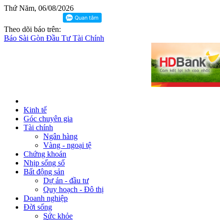
Thứ Năm, 06/08/2026
Theo dõi báo trên:
Báo Sài Gòn Đầu Tư Tài Chính
Kinh tế
Góc chuyên gia
Tài chính
Ngân hàng
Vàng - ngoại tệ
Chứng khoán
Nhịp sống số
Bất động sản
Dự án - đầu tư
Quy hoạch - Đô thị
Doanh nghiệp
Đời sống
Sức khỏe