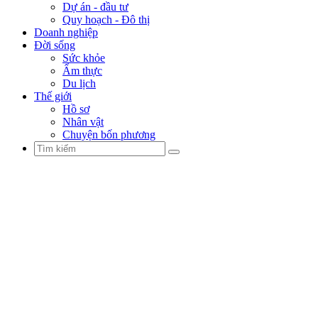
Dự án - đầu tư
Quy hoạch - Đô thị
Doanh nghiệp
Đời sống
Sức khỏe
Ẩm thực
Du lịch
Thế giới
Hồ sơ
Nhân vật
Chuyện bốn phương