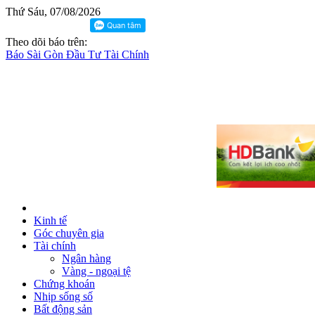
Thứ Sáu, 07/08/2026
Theo dõi báo trên:
Báo Sài Gòn Đầu Tư Tài Chính
Kinh tế
Góc chuyên gia
Tài chính
Ngân hàng
Vàng - ngoại tệ
Chứng khoán
Nhịp sống số
Bất động sản