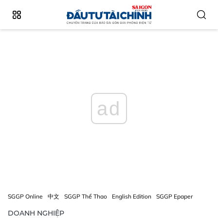
ad
SGGP Online
中文
SGGP Thể Thao
English Edition
SGGP Epaper
DOANH NGHIỆP