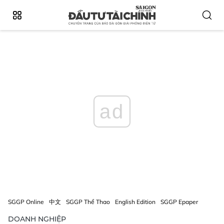
ad
SGGP Online
中文
SGGP Thể Thao
English Edition
SGGP Epaper
DOANH NGHIỆP