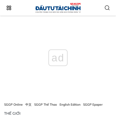
ad
SGGP Online
中文
SGGP Thể Thao
English Edition
SGGP Epaper
THẾ GIỚI