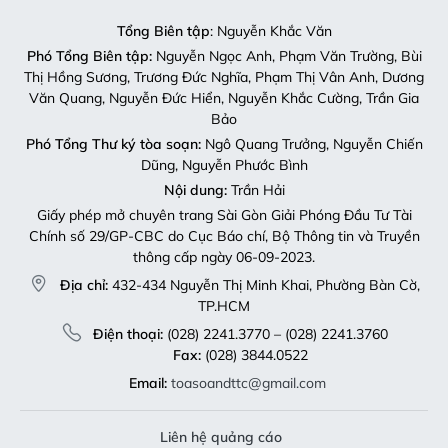
Tổng Biên tập
: Nguyễn Khắc Văn
Phó Tổng Biên tập:
Nguyễn Ngọc Anh, Phạm Văn Trường, Bùi
Thị Hồng Sương, Trương Đức Nghĩa, Phạm Thị Vân Anh, Dương
Văn Quang, Nguyễn Đức Hiển, Nguyễn Khắc Cường, Trần Gia
Bảo
Phó Tổng Thư ký tòa soạn:
Ngô Quang Trưởng, Nguyễn Chiến
Dũng, Nguyễn Phước Bình
Nội dung:
Trần Hải
Giấy phép mở chuyên trang Sài Gòn Giải Phóng Đầu Tư Tài
Chính số 29/GP-CBC do Cục Báo chí, Bộ Thông tin và Truyền
thông cấp ngày 06-09-2023.
Địa chỉ:
432-434 Nguyễn Thị Minh Khai, Phường Bàn Cờ,
TP.HCM
Điện thoại:
(028) 2241.3770 – (028) 2241.3760
Fax:
(028) 3844.0522
Email:
toasoandttc@gmail.com
Liên hệ quảng cáo