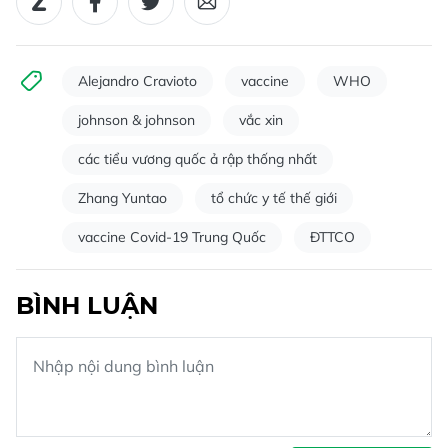
Alejandro Cravioto
vaccine
WHO
johnson & johnson
vắc xin
các tiểu vương quốc ả rập thống nhất
Zhang Yuntao
tổ chức y tế thế giới
vaccine Covid-19 Trung Quốc
ĐTTCO
BÌNH LUẬN