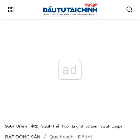
ad
SGGP Online
中文
SGGP Thể Thao
English Edition
SGGP Epaper
BẤT ĐỘNG SẢN
Quy hoạch - Đô thị