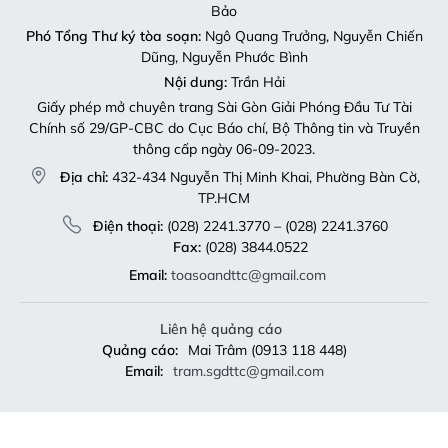
Bảo
Phó Tổng Thư ký tòa soạn:
Ngô Quang Trưởng, Nguyễn Chiến
Dũng, Nguyễn Phước Bình
Nội dung:
Trần Hải
Giấy phép mở chuyên trang Sài Gòn Giải Phóng Đầu Tư Tài
Chính số 29/GP-CBC do Cục Báo chí, Bộ Thông tin và Truyền
thông cấp ngày 06-09-2023.
Địa chỉ:
432-434 Nguyễn Thị Minh Khai, Phường Bàn Cờ,
TP.HCM
Điện thoại:
(028) 2241.3770 – (028) 2241.3760
Fax:
(028) 3844.0522
Email:
toasoandttc@gmail.com
Liên hệ quảng cáo
Quảng cáo:
Mai Trâm (0913 118 448)
Email:
tram.sgdttc@gmail.com