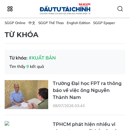
SGGP Online
中文
SGGP Thể Thao
English Edition
SGGP Epaper
TỪ KHÓA
Từ khóa:
#XUẤT BẢN
Tìm thấy
9
kết quả
Trường Đại học FPT ra thông
báo về việc ông Nguyễn
Thành Nam
08/07/2026 03:43
TPHCM phát hiện nhiều vi