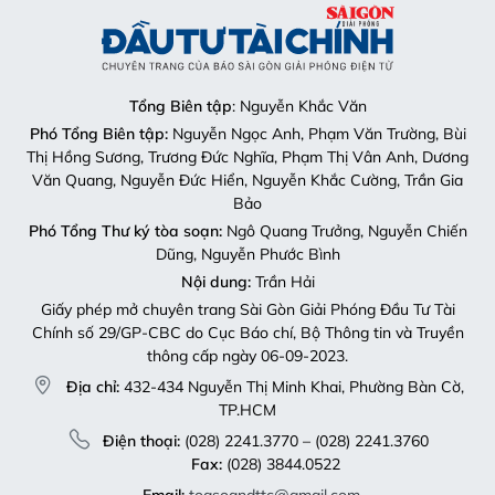
Tổng Biên tập
: Nguyễn Khắc Văn
Phó Tổng Biên tập:
Nguyễn Ngọc Anh, Phạm Văn Trường, Bùi
Thị Hồng Sương, Trương Đức Nghĩa, Phạm Thị Vân Anh, Dương
Văn Quang, Nguyễn Đức Hiển, Nguyễn Khắc Cường, Trần Gia
Bảo
Phó Tổng Thư ký tòa soạn:
Ngô Quang Trưởng, Nguyễn Chiến
Dũng, Nguyễn Phước Bình
Nội dung:
Trần Hải
Giấy phép mở chuyên trang Sài Gòn Giải Phóng Đầu Tư Tài
Chính số 29/GP-CBC do Cục Báo chí, Bộ Thông tin và Truyền
thông cấp ngày 06-09-2023.
Địa chỉ:
432-434 Nguyễn Thị Minh Khai, Phường Bàn Cờ,
TP.HCM
Điện thoại:
(028) 2241.3770 – (028) 2241.3760
Fax:
(028) 3844.0522
Email:
toasoandttc@gmail.com