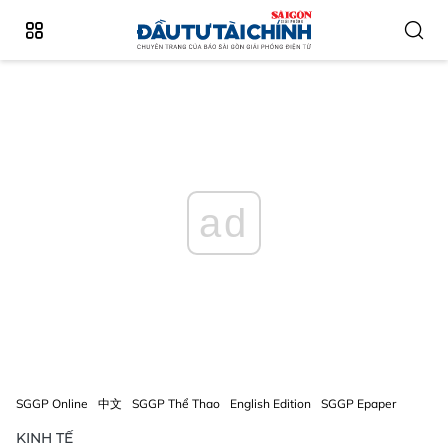
ad
SGGP Online
中文
SGGP Thể Thao
English Edition
SGGP Epaper
KINH TẾ