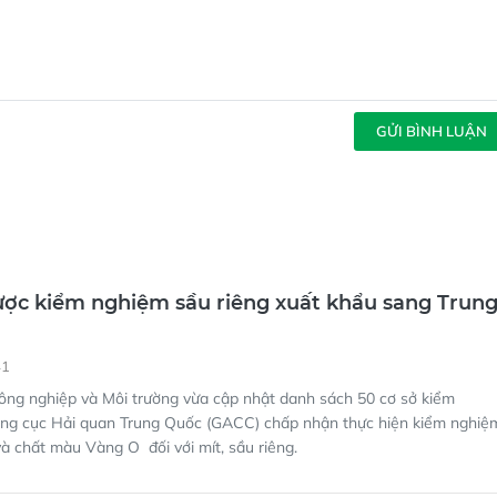
GỬI BÌNH LUẬN
ược kiểm nghiệm sầu riêng xuất khẩu sang Trun
41
ông nghiệp và Môi trường vừa cập nhật danh sách 50 cơ sở kiểm
ng cục Hải quan Trung Quốc (GACC) chấp nhận thực hiện kiểm nghiệ
 và chất màu Vàng O đối với mít, sầu riêng.