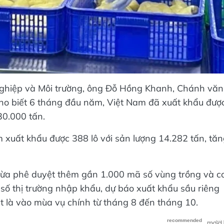
nghiệp và Môi trường, ông Đỗ Hồng Khanh, Chánh văn
cho biết 6 tháng đầu năm, Việt Nam đã xuất khẩu đượ
30.000 tấn.
m xuất khẩu được 388 lô với sản lượng 14.282 tấn, tă
vừa phê duyệt thêm gần 1.000 mã số vùng trồng và c
t số thị trường nhập khẩu, dự báo xuất khẩu sầu riêng
iệt là vào mùa vụ chính từ tháng 8 đến tháng 10.