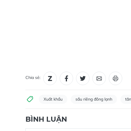
Chia sẻ:
Xuất khẩu
sầu riêng đông lạnh
tă
BÌNH LUẬN