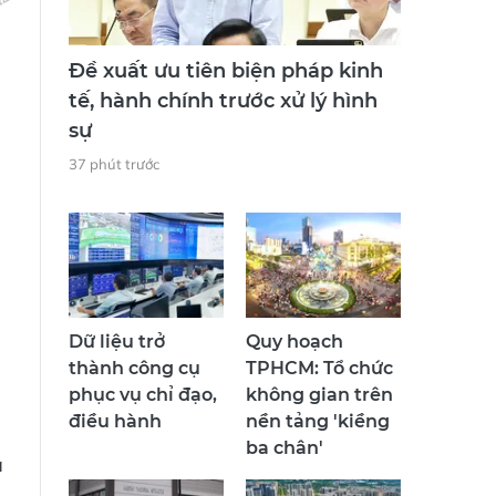
Đề xuất ưu tiên biện pháp kinh
tế, hành chính trước xử lý hình
sự
37 phút trước
Dữ liệu trở
Quy hoạch
thành công cụ
TPHCM: Tổ chức
phục vụ chỉ đạo,
không gian trên
điều hành
nền tảng 'kiềng
ba chân'
ả