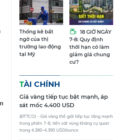
u
Thống kê bất
18 GIỜ NGÀY
ngờ của thị
7-8: Quy định
trường lao động
thời hạn có làm
tại Mỹ
giảm giá chung
cư?
TÀI CHÍNH
Giá vàng tiếp tục bật mạnh, áp
m
sát mốc 4.400 USD
(ĐTTCO) - Giá vàng thế giới tiếp tục tăng mạnh
trong phiên 7-8, tiến sát vùng kháng cự quan
trọng 4.380-4.390 USD/ounce