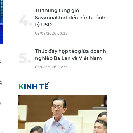
Từ thung lũng gió
Savannakhet đến hành trình
tỷ USD
03/08/2026 00:35
Thúc đẩy hợp tác giữa doanh
nghiệp Ba Lan và Việt Nam
c
06/08/2026 23:36
ng
KINH TẾ
ơ