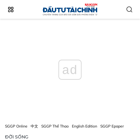
ad
SGGP Online
中文
SGGP Thể Thao
English Edition
SGGP Epaper
ĐỜI SỐNG