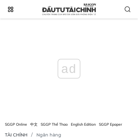
ad
SGGP Online
中文
SGGP Thể Thao
English Edition
SGGP Epaper
TÀI CHÍNH
Ngân hàng