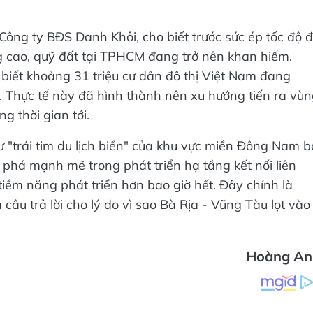
ông ty BĐS Danh Khôi, cho biết trước sức ép tốc độ 
g cao, quỹ đất tại TPHCM đang trở nên khan hiếm.
 biết khoảng 31 triệu cư dân đô thị Việt Nam đang
p. Thực tế này đã hình thành nên xu hướng tiến ra vù
g thời gian tới.
 "trái tim du lịch biển" của khu vực miền Đông Nam b
 phá mạnh mẽ trong phát triển hạ tầng kết nối liên
iềm năng phát triển hơn bao giờ hết. Đây chính là
câu trả lời cho lý do vì sao Bà Rịa - Vũng Tàu lọt vào
Hoàng An