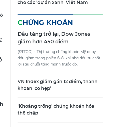
cho các 'dự án xanh' Việt Nam
đô
CHỨNG KHOÁN
Dầu tăng trở lại, Dow Jones
ng
giảm hơn 450 điểm
(ĐTTCO) - Thị trường chứng khoán Mỹ quay
đầu giảm trong phiên 6-8, khi nhà đầu tư chốt
ộ
lời sau chuỗi tăng mạnh trước đó.
VN Index giảm gần 12 điểm, thanh
khoản 'co hẹp'
h
'Khoảng trống' chứng khoán hóa
thế chấp