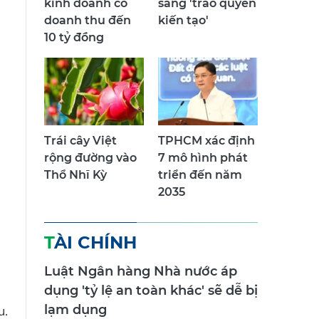
kinh doanh có
sang 'trao quyền
doanh thu đến
kiến tạo'
10 tỷ đồng
Trái cây Việt
TPHCM xác định
rộng đường vào
7 mô hình phát
Thổ Nhĩ Kỳ
triển đến năm
2035
TÀI CHÍNH
Luật Ngân hàng Nhà nước áp
dụng 'tỷ lệ an toàn khác' sẽ dễ bị
lạm dụng
u.