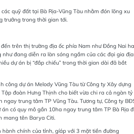
 các quỹ đất tại Bà Rịa-Vũng Tàu nhằm đón lõng xu
trưởng trong thời gian tới.
 đến trên thị trường địa ốc phía Nam như Đồng Nai h
 như đang diễn ra làn sóng ngầm của các đại gia địa
iều dự án bị “đắp chiếu” trong thời gian dài đã bắt
ành công dự án Melody Vũng Tàu từ Công ty Xây dựng
u, Tập đoàn Hưng Thịnh cho biết vừa chi ra cả ngàn tỷ
n ngay trung tâm TP Vũng Tàu. Tương tự, Công ty BĐ
ự án có quy mô gần 10ha ngay trung tâm TP Bà Rịa đ
ên mang tên Barya Citi.
âm hành chính của tỉnh, gíáp với 3 mặt tiền đường