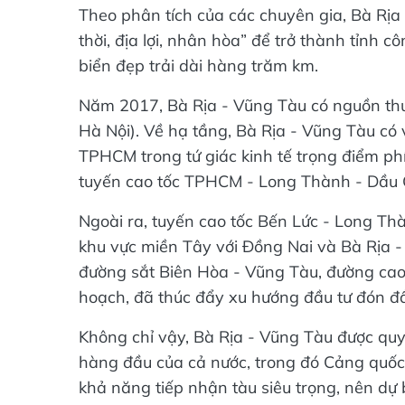
Theo phân tích của các chuyên gia, Bà Rịa 
thời, địa lợi, nhân hòa” để trở thành tỉnh
biển đẹp trải dài hàng trăm km.
Năm 2017, Bà Rịa - Vũng Tàu có nguồn th
Hà Nội). Về hạ tầng, Bà Rịa - Vũng Tàu có vị
TPHCM trong tứ giác kinh tế trọng điểm 
tuyến cao tốc TPHCM - Long Thành - Dầu G
Ngoài ra, tuyến cao tốc Bến Lức - Long Th
khu vực miền Tây với Đồng Nai và Bà Rịa -
đường sắt Biên Hòa - Vũng Tàu, đường ca
hoạch, đã thúc đẩy xu hướng đầu tư đón đ
Không chỉ vậy, Bà Rịa - Vũng Tàu được quy
hàng đầu của cả nước, trong đó Cảng quốc 
khả năng tiếp nhận tàu siêu trọng, nên dự