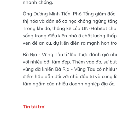
nhanh chóng.
Ông Dương Minh Tiến, Phó Tổng giám đốc C
thị hóa và dân số cơ học không ngừng tăn
Trong khi đó, thống kê của UN-Habitat cho
sống trong điều kiện nhà ở chất lượng thấ
ven để an cư, dự kiến diễn ra mạnh hơn tron
Bà Rịa - Vũng Tàu từ lâu được đánh giá như
với nhiều bãi tắm đẹp. Thêm vào đó, sự bứt
vùng đã khiến Bà Rịa - Vũng Tàu có nhiều t
điểm hấp dẫn đối với nhà đầu tư và cũng là 
tầm ngắm của nhiều doanh nghiệp địa ốc.