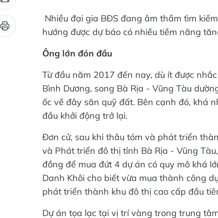
Nhiều đại gia BĐS đang âm thầm tìm kiếm
hướng được dự báo có nhiều tiềm năng tăng 
Ông lớn đón đầu
Từ đầu năm 2017 đến nay, dù ít được nhắc
Bình Dương, song Bà Rịa - Vũng Tàu dường
ốc về đây săn quỹ đất. Bên cạnh đó, khá nh
đầu khởi động trở lại.
Đơn cử, sau khi thâu tóm và phát triển th
và Phát triển đô thị tỉnh Bà Rịa - Vũng Tà
đồng để mua đứt 4 dự án có quy mô khá lớ
Danh Khôi cho biết vừa mua thành công d
phát triển thành khu đô thị cao cấp đầu ti
Dự án tọa lạc tại vị trí vàng trong trung t