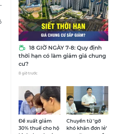
-
ó
18 GIỜ NGÀY 7-8: Quy định
thời hạn có làm giảm giá chung
cư?
8 giờ trước
Đề xuất giảm
Chuyển từ 'gỡ
30% thuế cho hộ
khó khăn đơn lẻ'