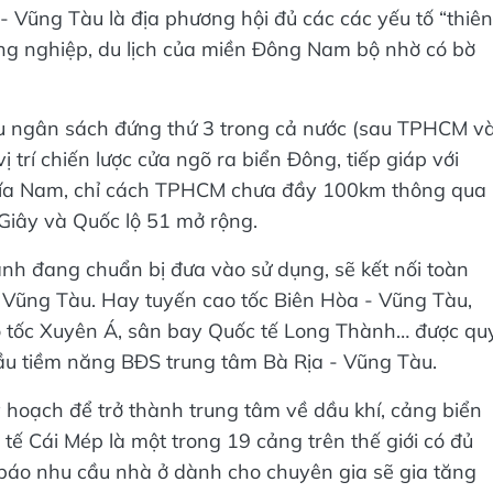
- Vũng Tàu là địa phương hội đủ các các yếu tố “thiên
 công nghiệp, du lịch của miền Đông Nam bộ nhờ có bờ
u ngân sách đứng thứ 3 trong cả nước (sau TPHCM v
 trí chiến lược cửa ngõ ra biển Đông, tiếp giáp với
phía Nam, chỉ cách TPHCM chưa đầy 100km thông qua
iây và Quốc lộ 51 mở rộng.
ành đang chuẩn bị đưa vào sử dụng, sẽ kết nối toàn
 Vũng Tàu. Hay tuyến cao tốc Biên Hòa - Vũng Tàu,
o tốc Xuyên Á, sân bay Quốc tế Long Thành… được qu
ầu tiềm năng BĐS trung tâm Bà Rịa - Vũng Tàu.
 hoạch để trở thành trung tâm về dầu khí, cảng biển
tế Cái Mép là một trong 19 cảng trên thế giới có đủ
 báo nhu cầu nhà ở dành cho chuyên gia sẽ gia tăng