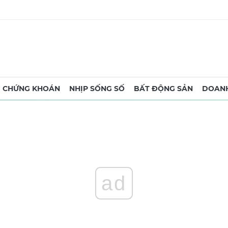
CHỨNG KHOÁN
NHỊP SỐNG SỐ
BẤT ĐỘNG SẢN
DOANH
ad