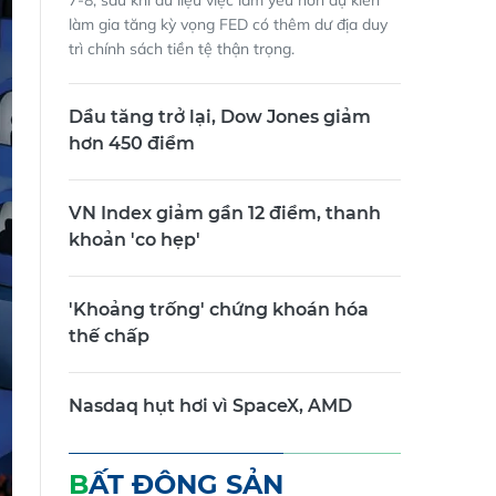
7-8, sau khi dữ liệu việc làm yếu hơn dự kiến
làm gia tăng kỳ vọng FED có thêm dư địa duy
trì chính sách tiền tệ thận trọng.
Dầu tăng trở lại, Dow Jones giảm
hơn 450 điểm
VN Index giảm gần 12 điểm, thanh
khoản 'co hẹp'
'Khoảng trống' chứng khoán hóa
thế chấp
Nasdaq hụt hơi vì SpaceX, AMD
BẤT ĐỘNG SẢN