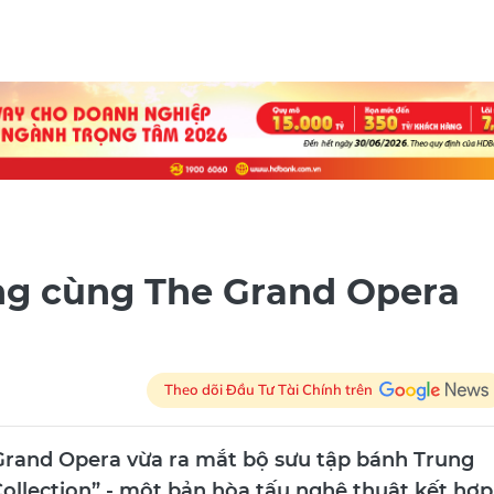
ng cùng The Grand Opera
Theo dõi Đầu Tư Tài Chính trên
Grand Opera vừa ra mắt bộ sưu tập bánh Trung
llection” - một bản hòa tấu nghệ thuật kết hợp