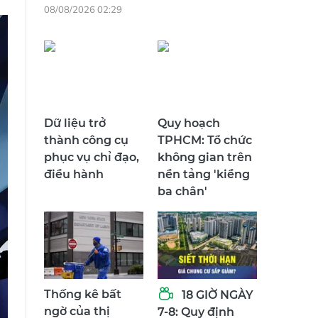
08/08/2026 02:29
Dữ liệu trở
Quy hoạch
thành công cụ
TPHCM: Tổ chức
phục vụ chỉ đạo,
không gian trên
điều hành
nền tảng 'kiềng
ba chân'
Thống kê bất
18 GIỜ NGÀY
ngờ của thị
7-8: Quy định