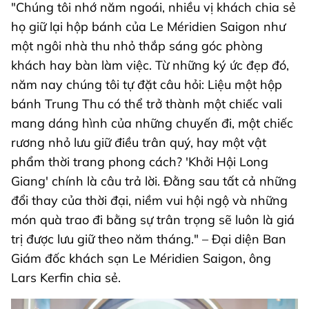
"Chúng tôi nhớ năm ngoái, nhiều vị khách chia sẻ
họ giữ lại hộp bánh của Le Méridien Saigon như
một ngôi nhà thu nhỏ thắp sáng góc phòng
khách hay bàn làm việc. Từ những ký ức đẹp đó,
năm nay chúng tôi tự đặt câu hỏi: Liệu một hộp
bánh Trung Thu có thể trở thành một chiếc vali
mang dáng hình của những chuyến đi, một chiếc
rương nhỏ lưu giữ điều trân quý, hay một vật
phẩm thời trang phong cách? 'Khởi Hội Long
Giang' chính là câu trả lời. Đằng sau tất cả những
đổi thay của thời đại, niềm vui hội ngộ và những
món quà trao đi bằng sự trân trọng sẽ luôn là giá
trị được lưu giữ theo năm tháng." – Đại diện Ban
Giám đốc khách sạn Le Méridien Saigon, ông
Lars Kerfin chia sẻ.