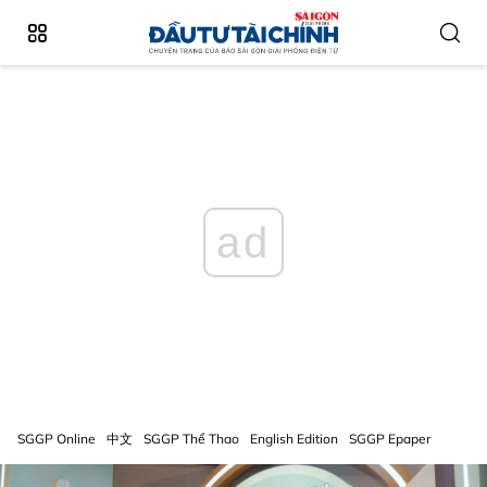
ad
SGGP Online
中文
SGGP Thể Thao
English Edition
SGGP Epaper