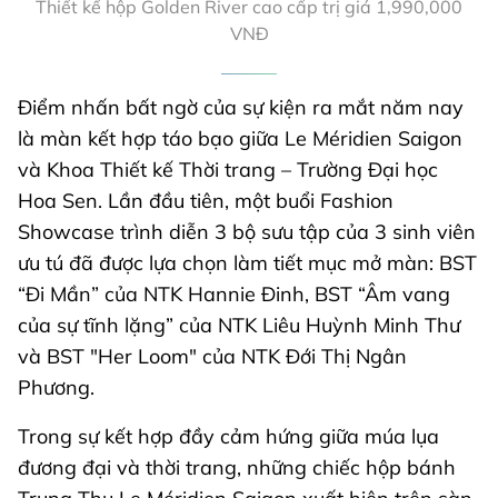
Thiết kế hộp Golden River cao cấp trị giá 1,990,000
VNĐ
Điểm nhấn bất ngờ của sự kiện ra mắt năm nay
là màn kết hợp táo bạo giữa Le Méridien Saigon
và Khoa Thiết kế Thời trang – Trường Đại học
Hoa Sen. Lần đầu tiên, một buổi Fashion
Showcase trình diễn 3 bộ sưu tập của 3 sinh viên
ưu tú đã được lựa chọn làm tiết mục mở màn: BST
“Đi Mần” của NTK Hannie Đinh, BST “Âm vang
của sự tĩnh lặng” của NTK Liêu Huỳnh Minh Thư
và BST "Her Loom" của NTK Đới Thị Ngân
Phương.
Trong sự kết hợp đầy cảm hứng giữa múa lụa
đương đại và thời trang, những chiếc hộp bánh