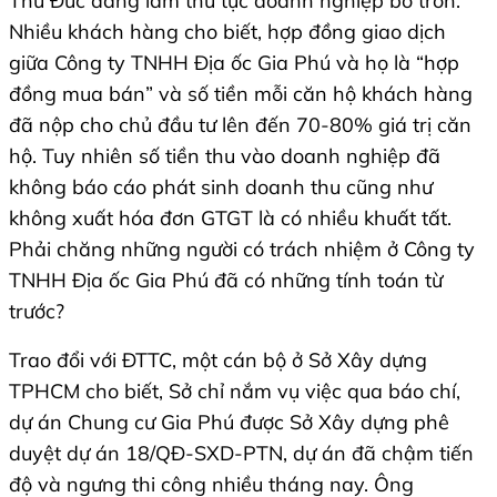
Thủ Đức đang làm thủ tục doanh nghiệp bỏ trốn.
Nhiều khách hàng cho biết, hợp đồng giao dịch
giữa Công ty TNHH Địa ốc Gia Phú và họ là “hợp
đồng mua bán” và số tiền mỗi căn hộ khách hàng
đã nộp cho chủ đầu tư lên đến 70-80% giá trị căn
hộ. Tuy nhiên số tiền thu vào doanh nghiệp đã
không báo cáo phát sinh doanh thu cũng như
không xuất hóa đơn GTGT là có nhiều khuất tất.
Phải chăng những người có trách nhiệm ở Công ty
TNHH Địa ốc Gia Phú đã có những tính toán từ
trước?
Trao đổi với ĐTTC, một cán bộ ở Sở Xây dựng
TPHCM cho biết, Sở chỉ nắm vụ việc qua báo chí,
dự án Chung cư Gia Phú được Sở Xây dựng phê
duyệt dự án 18/QĐ-SXD-PTN, dự án đã chậm tiến
độ và ngưng thi công nhiều tháng nay. Ông