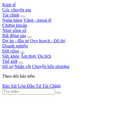
Kinh tế
Góc chuyên gia
Tài chính
Ngân hàng
Vàng - ngoại tệ
Chứng khoán
Nhịp sống số
Bất động sản
Dự án - đầu tư
Quy hoạch - Đô thị
Doanh nghiệp
Đời sống
Sức khỏe
Ẩm thực
Du lịch
Thế giới
Hồ sơ
Nhân vật
Chuyện bốn phương
Theo dõi báo trên:
Báo Sài Gòn Đầu Tư Tài Chính