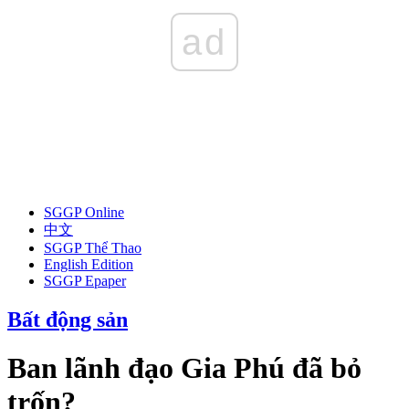
ad
SGGP Online
中文
SGGP Thể Thao
English Edition
SGGP Epaper
Bất động sản
Ban lãnh đạo Gia Phú đã bỏ
trốn?