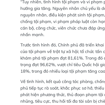
“Tuy nhiên, tình hình tội phạm và vi phạm 
hướng gia tăng. Nguyên nhân chủ yếu là do
nguyên nhân, điều kiện phát sinh tội phạm
chống tội phạm, vi phạm pháp luật còn hạn
cán bộ, công chức, viên chức chưa đáp ứng
nhấn mạnh.
Trước tình hình đó, Chính phủ đã triển kha
của tội phạm về trật tự xã hội; tổ chức tấn c
khám phá tội phạm đạt 81,61%. Trong đó á
trọng đạt 96,62%, vượt chỉ tiêu Quốc hội gi
18%, trong đó nhiều loại tội phạm tăng cao
Về tình hình, kết quả công tác phòng, chốn
phủ tiếp tục rà soát, khắc phục sơ hở, thi
phát hiện phương thức, thủ đoạn phạm tội m
nhũng, tiêu cực, thu hồi tối đa tài sản bị ch