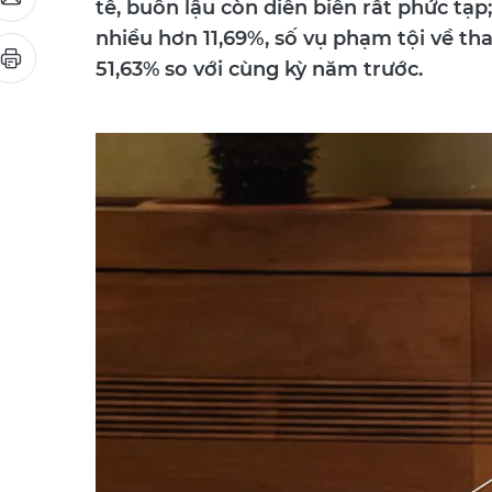
tế, buôn lậu còn diễn biến rất phức tạp
nhiều hơn 11,69%, số vụ phạm tội về t
51,63% so với cùng kỳ năm trước.