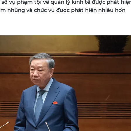
; số vụ phạm tội về quản lý kinh tế được phát hiệ
ham nhũng và chức vụ được phát hiện nhiều hơn