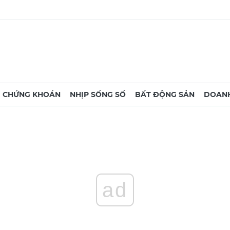
CHỨNG KHOÁN
NHỊP SỐNG SỐ
BẤT ĐỘNG SẢN
DOANH
ad