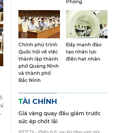
Phòng
Chính phủ trình
Đẩy mạnh đào
Quốc hội về việc
tạo nhân lực
thành lập thành
điện hạt nhân
phố Quảng Ninh
và thành phố
Bắc Ninh
ó
TÀI CHÍNH
hỉ
Giá vàng quay đầu giảm trước
-
sức ép chốt lãi
(ĐTTCO) - Phiên 6-8, sau khi tăng vượt mốc