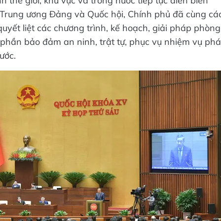
 thế giới, khu vực và trong nước tiếp tục diễn biến
 Trung ương Đảng và Quốc hội, Chính phủ đã cùng cá
uyết liệt các chương trình, kế hoạch, giải pháp phòng
phần bảo đảm an ninh, trật tự, phục vụ nhiệm vụ phá
ước.