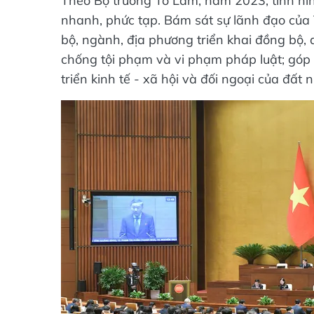
Theo Bộ trưởng Tô Lâm, năm 2023, tình hình
nhanh, phức tạp. Bám sát sự lãnh đạo của
bộ, ngành, địa phương triển khai đồng bộ, q
chống tội phạm và vi phạm pháp luật; góp 
triển kinh tế - xã hội và đối ngoại của đất n