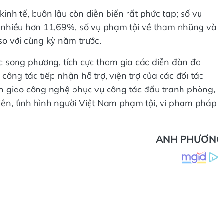
inh tế, buôn lậu còn diễn biến rất phức tạp; số vụ
n nhiều hơn 11,69%, số vụ phạm tội về tham nhũng và
o với cùng kỳ năm trước.
ác song phương, tích cực tham gia các diễn đàn đa
ông tác tiếp nhận hỗ trợ, viện trợ của các đối tác
ển giao công nghệ phục vụ công tác đấu tranh phòng,
iên, tình hình người Việt Nam phạm tội, vi phạm pháp
ANH PHƯƠN