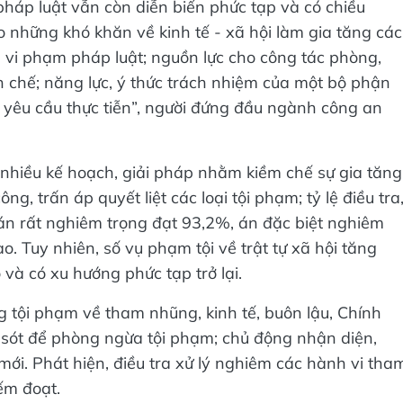
pháp luật vẫn còn diễn biến phức tạp và có chiều
 những khó khăn về kinh tế - xã hội làm gia tăng các
, vi phạm pháp luật; nguồn lực cho công tác phòng,
 chế; năng lực, ý thức trách nhiệm của một bộ phận
 yêu cầu thực tiễn”, người đứng đầu ngành công an
i nhiều kế hoạch, giải pháp nhằm kiềm chế sự gia tăng
ông, trấn áp quyết liệt các loại tội phạm; tỷ lệ điều tra
n rất nghiêm trọng đạt 93,2%, án đặc biệt nghiêm
ao. Tuy nhiên, số vụ phạm tội về trật tự xã hội tăng
 và có xu hướng phức tạp trở lại.
g tội phạm về tham nhũng, kinh tế, buôn lậu, Chính
ếu sót để phòng ngừa tội phạm; chủ động nhận diện,
ới. Phát hiện, điều tra xử lý nghiêm các hành vi tha
iếm đoạt.