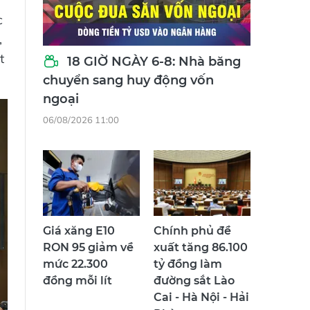
c
,
t
18 GIỜ NGÀY 6-8: Nhà băng
chuyển sang huy động vốn
ngoại
06/08/2026 11:00
Giá xăng E10
Chính phủ đề
RON 95 giảm về
xuất tăng 86.100
mức 22.300
tỷ đồng làm
đồng mỗi lít
đường sắt Lào
Cai - Hà Nội - Hải