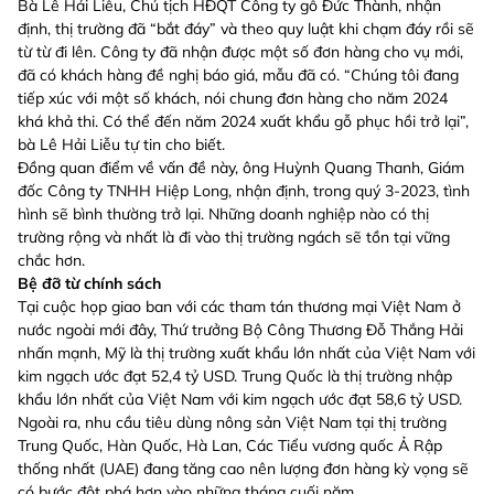
Bà Lê Hải Liễu, Chủ tịch HĐQT Công ty gỗ Đức Thành, nhận
định, thị trường đã “bắt đáy” và theo quy luật khi chạm đáy rồi sẽ
từ từ đi lên. Công ty đã nhận được một số đơn hàng cho vụ mới,
đã có khách hàng đề nghị báo giá, mẫu đã có. “Chúng tôi đang
tiếp xúc với một số khách, nói chung đơn hàng cho năm 2024
khá khả thi. Có thể đến năm 2024 xuất khẩu gỗ phục hồi trở lại”,
bà Lê Hải Liễu tự tin cho biết.
Đồng quan điểm về vấn đề này, ông Huỳnh Quang Thanh, Giám
đốc Công ty TNHH Hiệp Long, nhận định, trong quý 3-2023, tình
hình sẽ bình thường trở lại. Những doanh nghiệp nào có thị
trường rộng và nhất là đi vào thị trường ngách sẽ tồn tại vững
chắc hơn.
Bệ đỡ từ chính sách
Tại cuộc họp giao ban với các tham tán thương mại Việt Nam ở
nước ngoài mới đây, Thứ trưởng Bộ Công Thương Đỗ Thắng Hải
nhấn mạnh, Mỹ là thị trường xuất khẩu lớn nhất của Việt Nam với
kim ngạch ước đạt 52,4 tỷ USD. Trung Quốc là thị trường nhập
khẩu lớn nhất của Việt Nam với kim ngạch ước đạt 58,6 tỷ USD.
Ngoài ra, nhu cầu tiêu dùng nông sản Việt Nam tại thị trường
Trung Quốc, Hàn Quốc, Hà Lan, Các Tiểu vương quốc Ả Rập
thống nhất (UAE) đang tăng cao nên lượng đơn hàng kỳ vọng sẽ
có bước đột phá hơn vào những tháng cuối năm.