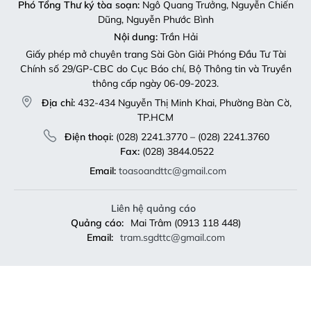
Phó Tổng Thư ký tòa soạn:
Ngô Quang Trưởng, Nguyễn Chiến
Dũng, Nguyễn Phước Bình
Nội dung:
Trần Hải
Giấy phép mở chuyên trang Sài Gòn Giải Phóng Đầu Tư Tài
Chính số 29/GP-CBC do Cục Báo chí, Bộ Thông tin và Truyền
thông cấp ngày 06-09-2023.
Địa chỉ:
432-434 Nguyễn Thị Minh Khai, Phường Bàn Cờ,
TP.HCM
Điện thoại:
(028) 2241.3770 – (028) 2241.3760
Fax:
(028) 3844.0522
Email:
toasoandttc@gmail.com
Liên hệ quảng cáo
Quảng cáo:
Mai Trâm (0913 118 448)
Email:
tram.sgdttc@gmail.com