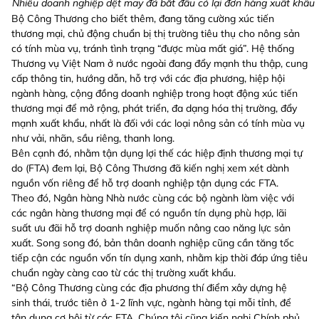
Nhiều doanh nghiệp dệt may đã bắt đầu có lại đơn hàng xuất khẩu
Bộ Công Thương cho biết thêm, đang tăng cường xúc tiến
thương mại, chủ động chuẩn bị thị trường tiêu thụ cho nông sản
có tính mùa vụ, tránh tình trạng “được mùa mất giá”. Hệ thống
Thương vụ Việt Nam ở nước ngoài đang đẩy mạnh thu thập, cung
cấp thông tin, hướng dẫn, hỗ trợ với các địa phương, hiệp hội
ngành hàng, cộng đồng doanh nghiệp trong hoạt động xúc tiến
thương mại để mở rộng, phát triển, đa dạng hóa thị trường, đẩy
mạnh xuất khẩu, nhất là đối với các loại nông sản có tính mùa vụ
như vải, nhãn, sầu riêng, thanh long.
Bên cạnh đó, nhằm tận dụng lợi thế các hiệp định thương mại tự
do (FTA) đem lại, Bộ Công Thương đã kiến nghị xem xét dành
nguồn vốn riêng để hỗ trợ doanh nghiệp tận dụng các FTA.
Theo đó, Ngân hàng Nhà nước cùng các bộ ngành làm việc với
các ngân hàng thương mại để có nguồn tín dụng phù hợp, lãi
suất ưu đãi hỗ trợ doanh nghiệp muốn nâng cao năng lực sản
xuất. Song song đó, bản thân doanh nghiệp cũng cần tăng tốc
tiếp cận các nguồn vốn tín dụng xanh, nhằm kịp thời đáp ứng tiêu
chuẩn ngày càng cao từ các thị trường xuất khẩu.
“Bộ Công Thương cùng các địa phương thí điểm xây dựng hệ
sinh thái, trước tiên ở 1-2 lĩnh vực, ngành hàng tại mỗi tỉnh, để
tận dụng cơ hội từ các FTA. Chúng tôi cũng kiến nghị Chính phủ