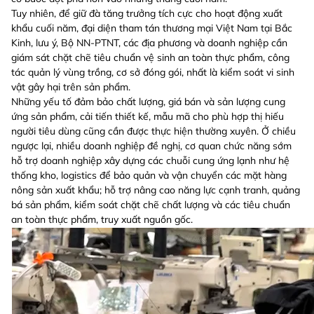
Tuy nhiên, để giữ đà tăng trưởng tích cực cho hoạt động xuất
khẩu cuối năm, đại diện tham tán thương mại Việt Nam tại Bắc
Kinh, lưu ý, Bộ NN-PTNT, các địa phương và doanh nghiệp cần
giám sát chặt chẽ tiêu chuẩn vệ sinh an toàn thực phẩm, công
tác quản lý vùng trồng, cơ sở đóng gói, nhất là kiểm soát vi sinh
vật gây hại trên sản phẩm.
Những yếu tố đảm bảo chất lượng, giá bán và sản lượng cung
ứng sản phẩm, cải tiến thiết kế, mẫu mã cho phù hợp thị hiếu
người tiêu dùng cũng cần được thực hiện thường xuyên. Ở chiều
ngược lại, nhiều doanh nghiệp đề nghị, cơ quan chức năng sớm
hỗ trợ doanh nghiệp xây dựng các chuỗi cung ứng lạnh như hệ
thống kho, logistics để bảo quản và vận chuyển các mặt hàng
nông sản xuất khẩu; hỗ trợ nâng cao năng lực cạnh tranh, quảng
bá sản phẩm, kiểm soát chặt chẽ chất lượng và các tiêu chuẩn
an toàn thực phẩm, truy xuất nguồn gốc.