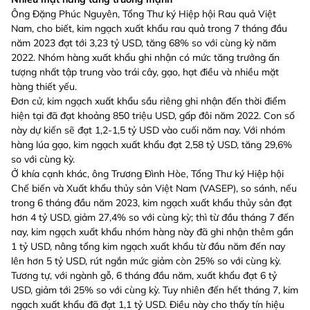
Ông Đặng Phúc Nguyên, Tổng Thư ký Hiệp hội Rau quả Việt
Nam, cho biết, kim ngạch xuất khẩu rau quả trong 7 tháng đầu
năm 2023 đạt tới 3,23 tỷ USD, tăng 68% so với cùng kỳ năm
2022. Nhóm hàng xuất khẩu ghi nhận có mức tăng trưởng ấn
tượng nhất tập trung vào trái cây, gạo, hạt điều và nhiều mặt
hàng thiết yếu.
Đơn cử, kim ngạch xuất khẩu sầu riêng ghi nhận đến thời điểm
hiện tại đã đạt khoảng 850 triệu USD, gấp đôi năm 2022. Con số
này dự kiến sẽ đạt 1,2-1,5 tỷ USD vào cuối năm nay. Với nhóm
hàng lúa gạo, kim ngạch xuất khẩu đạt 2,58 tỷ USD, tăng 29,6%
so với cùng kỳ.
Ở khía cạnh khác, ông Trương Đình Hòe, Tổng Thư ký Hiệp hội
Chế biến và Xuất khẩu thủy sản Việt Nam (VASEP), so sánh, nếu
trong 6 tháng đầu năm 2023, kim ngạch xuất khẩu thủy sản đạt
hơn 4 tỷ USD, giảm 27,4% so với cùng kỳ; thì từ đầu tháng 7 đến
nay, kim ngạch xuất khẩu nhóm hàng này đã ghi nhận thêm gần
1 tỷ USD, nâng tổng kim ngạch xuất khẩu từ đầu năm đến nay
lên hơn 5 tỷ USD, rút ngắn mức giảm còn 25% so với cùng kỳ.
Tương tự, với ngành gỗ, 6 tháng đầu năm, xuất khẩu đạt 6 tỷ
USD, giảm tới 25% so với cùng kỳ. Tuy nhiên đến hết tháng 7, kim
ngạch xuất khẩu đã đạt 1,1 tỷ USD. Điều này cho thấy tín hiệu