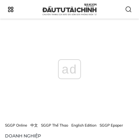
ad
SGGP Online
中文
SGGP Thể Thao
English Edition
SGGP Epaper
DOANH NGHIỆP