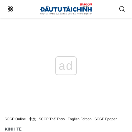
ad
SGGP Online
中文
SGGP Thể Thao
English Edition
SGGP Epaper
KINH TẾ