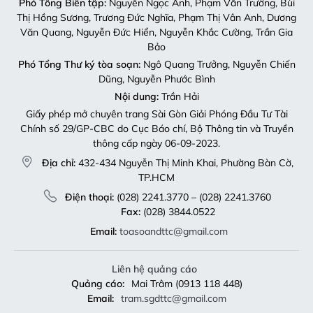
Phó Tổng Biên tập:
Nguyễn Ngọc Anh, Phạm Văn Trường, Bùi
Thị Hồng Sương, Trương Đức Nghĩa, Phạm Thị Vân Anh, Dương
Văn Quang, Nguyễn Đức Hiển, Nguyễn Khắc Cường, Trần Gia
Bảo
Phó Tổng Thư ký tòa soạn:
Ngô Quang Trưởng, Nguyễn Chiến
Dũng, Nguyễn Phước Bình
Nội dung:
Trần Hải
Giấy phép mở chuyên trang Sài Gòn Giải Phóng Đầu Tư Tài
Chính số 29/GP-CBC do Cục Báo chí, Bộ Thông tin và Truyền
thông cấp ngày 06-09-2023.
Địa chỉ:
432-434 Nguyễn Thị Minh Khai, Phường Bàn Cờ,
TP.HCM
Điện thoại:
(028) 2241.3770 – (028) 2241.3760
Fax:
(028) 3844.0522
Email:
toasoandttc@gmail.com
Liên hệ quảng cáo
Quảng cáo:
Mai Trâm (0913 118 448)
Email:
tram.sgdttc@gmail.com