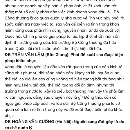
nhưng các doanh nghiệp bán lẻ phản ánh, chiết khấu vẫn rất
thấp; một số đại lý phàn nàn việc kinh doanh xăng dầu lỗ… Bộ
Công thương là cơ quan quản lý nhà nước về lĩnh vực này phải rà
soát, kiểm tra ngay việc tại sao vẫn để diễn ra tình trạng khan
hiếm xăng dầu; phải nhìn đúng nguyên nhân, từ đó đề xuất với
Quốc hội, Chính phủ có giải pháp tối ưu, kịp thời nhất nhằm ổn
định thị trường xăng dầu. Bộ trưởng Bộ Công thương đã hứa
trước Quốc hội rồi thì cần phải sớm thực hiện lời hứa.
ĐB TRẦN VĂN LÂM (Bắc Giang): Phải đề xuất cho được biện
pháp khắc phục
Xăng dầu là nguyên liệu đầu vào rất quan trọng của nền kinh tế
cũng như phục vụ đời sống nhân dân. Ngay cả khi nguồn cung
thế giới có giá lên cao cũng không có hiện tượng bất thường như
hiện nay. Hiện, giá dầu thế giới tương đối ổn định, nhưng thị
trường trong nước lại xảy ra điều bất thường như vậy thì phải làm
rõ căn nguyên, đằng sau chuyện này là gì? Đồng thời, cần có
ngay giải pháp cấp bách và lâu dài. Bộ Công thương phải là cơ
quan sớm làm rõ tình trạng này và đề xuất được biện pháp khắc
phục.
ĐB HOÀNG VĂN CƯỜNG (Hà Nội): Nguồn cung đứt gãy là do
cơ chế quản lý