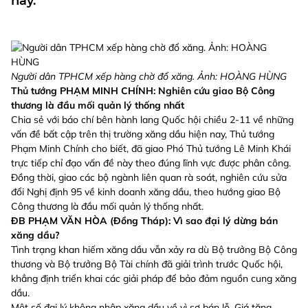
này.
Người dân TPHCM xếp hàng chờ đổ xăng. Ảnh: HOÀNG HÙNG
Thủ tướng PHẠM MINH CHÍNH: Nghiên cứu giao Bộ Công
thương là đầu mối quản lý thống nhất
Chia sẻ với báo chí bên hành lang Quốc hội chiều 2-11 về những
vấn đề bất cập trên thị trường xăng dầu hiện nay, Thủ tướng
Phạm Minh Chính cho biết, đã giao Phó Thủ tướng Lê Minh Khái
trực tiếp chỉ đạo vấn đề này theo đúng lĩnh vực được phân công.
Đồng thời, giao các bộ ngành liên quan rà soát, nghiên cứu sửa
đổi Nghị định 95 về kinh doanh xăng dầu, theo hướng giao Bộ
Công thương là đầu mối quản lý thống nhất.
ĐB PHẠM VĂN HÒA (Đồng Tháp): Vì sao đại lý dừng bán
xăng dầu?
Tình trạng khan hiếm xăng dầu vẫn xảy ra dù Bộ trưởng Bộ Công
thương và Bộ trưởng Bộ Tài chính đã giải trình trước Quốc hội,
khẳng định triển khai các giải pháp để bảo đảm nguồn cung xăng
dầu.
Một số đại lý không nhập xăng dầu về vì sợ bán lỗ. Giá tăng