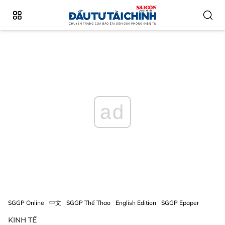
ad
SGGP Online
中文
SGGP Thể Thao
English Edition
SGGP Epaper
KINH TẾ