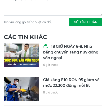
Xin vui lòng gõ tiếng Việt có dấu
GỬI BÌNH LUẬN
CÁC TIN KHÁC
18 GIỜ NGÀY 6-8: Nhà
băng chuyển sang huy động
vốn ngoại
6 giờ trước
Giá xăng E10 RON 95 giảm về
mức 22.300 đồng mỗi lít
8 giờ trước