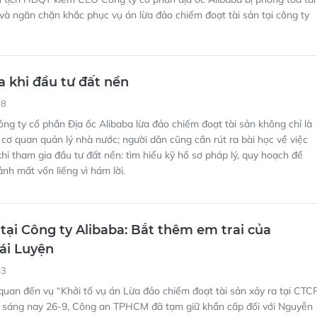
 và ngăn chặn khắc phục vụ án lừa đảo chiếm đoạt tài sản tại công ty
a khi đầu tư đất nền
38
ng ty cổ phần Địa ốc Alibaba lừa đảo chiếm đoạt tài sản không chỉ là
 cơ quan quản lý nhà nước; người dân cũng cần rút ra bài học về việc
khi tham gia đầu tư đất nền: tìm hiểu kỹ hồ sơ pháp lý, quy hoạch để
ảnh mất vốn liếng vì hám lời.
 tại Công ty Alibaba: Bắt thêm em trai của
ái Luyện
43
quan đến vụ “Khởi tố vụ án Lừa đảo chiếm đoạt tài sản xảy ra tại CTC
”, sáng nay 26-9, Công an TPHCM đã tạm giữ khẩn cấp đối với Nguyễn