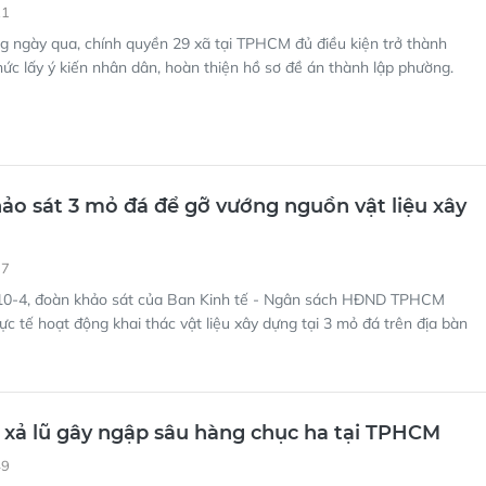
21
g ngày qua, chính quyền 29 xã tại TPHCM đủ điều kiện trở thành
ức lấy ý kiến nhân dân, hoàn thiện hồ sơ đề án thành lập phường.
o sát 3 mỏ đá để gỡ vướng nguồn vật liệu xây
17
0-4, đoàn khảo sát của Ban Kinh tế - Ngân sách HĐND TPHCM
ực tế hoạt động khai thác vật liệu xây dựng tại 3 mỏ đá trên địa bàn
 xả lũ gây ngập sâu hàng chục ha tại TPHCM
49