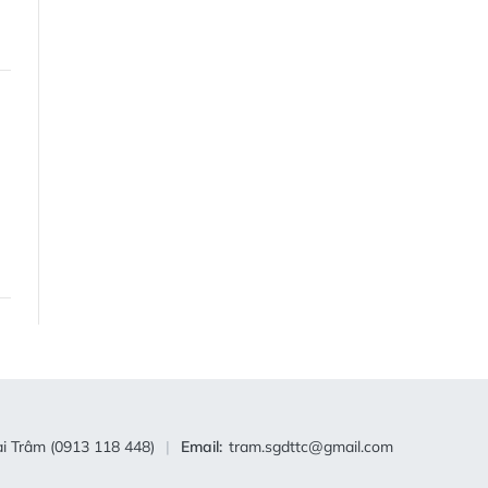
i Trâm (0913 118 448)
Email:
tram.sgdttc@gmail.com