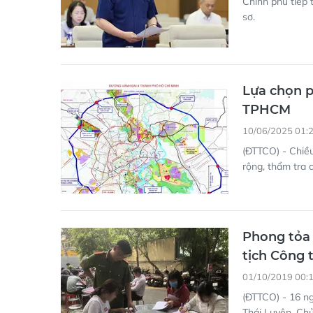
Chính phủ tiếp 
sơ.
Lựa chọn p
TPHCM
10/06/2025 01:
(ĐTTCO) - Chiều
rộng, thẩm tra
Phong tỏa 
tịch Công 
01/10/2019 00:
(ĐTTCO) - 16 ng
Thái Luyện, Chủ