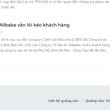
ổi, ngụ tỉnh Gia Lai, trú TPHCM) vì có liên quan đến những sai phạm tại
 trước đó.
Alibaba vẫn lôi kéo khách hàng
17
 19-9, sau vụ việc Cơ quan Cảnh sát Điều tra (CSĐT) Bộ Công an và
2 lãnh đạo chủ chốt của Công ty CP Địa ốc Alibaba, nhiều khách hàng
g công ty này tại thị xã Phú Mỹ (tỉnh Bà Rịa - Vũng Tàu) để đòi tiền.
Liên hệ quảng cáo
Quảng cáo:
Ma