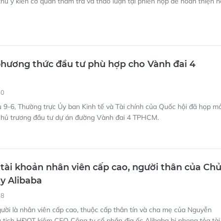
thu ý kiến cơ quan thẩm tra và thảo luận tại phiên họp để hoàn thiện h
hương thức đầu tư phù hợp cho Vành đai 4
20
 9-6, Thường trực Ủy ban Kinh tế và Tài chính của Quốc hội đã họp m
 chủ trương đầu tư dự án đường Vành đai 4 TPHCM.
tài khoản nhân viên cấp cao, người thân của Ch
ty Alibaba
18
ười là nhân viên cấp cao, thuộc cấp thân tín và cha mẹ của Nguyễn
 tịch HĐQT kiêm CEO Công ty cổ phần địa ốc Alibaba bị phong tỏa tài