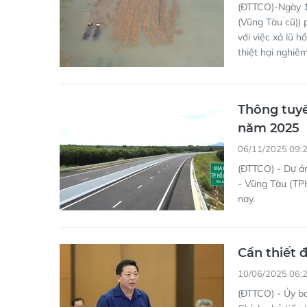
(ĐTTCO)-Ngày 1
(Vũng Tàu cũ)) 
với việc xả lũ 
thiệt hại nghiêm
Thông tuyế
năm 2025
06/11/2025 09:
(ĐTTCO) - Dự á
- Vũng Tàu (TP
nay.
Cần thiết 
10/06/2025 06:
(ĐTTCO) - Ủy ba