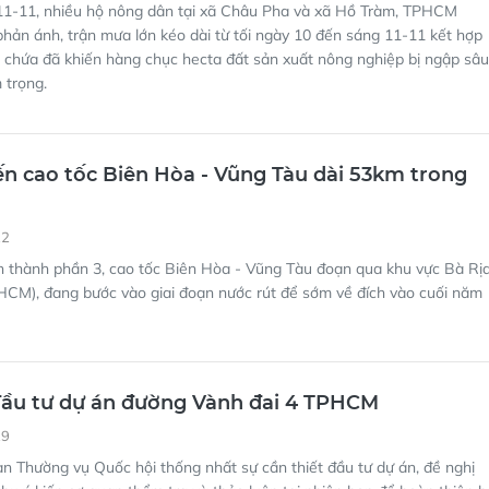
1-11, nhiều hộ nông dân tại xã Châu Pha và xã Hồ Tràm, TPHCM
phản ánh, trận mưa lớn kéo dài từ tối ngày 10 đến sáng 11-11 kết hợp
hồ chứa đã khiến hàng chục hecta đất sản xuất nông nghiệp bị ngập sâu
 trọng.
n cao tốc Biên Hòa - Vũng Tàu dài 53km trong
22
n thành phần 3, cao tốc Biên Hòa - Vũng Tàu đoạn qua khu vực Bà Rị
HCM), đang bước vào giai đoạn nước rút để sớm về đích vào cuối năm
đầu tư dự án đường Vành đai 4 TPHCM
29
n Thường vụ Quốc hội thống nhất sự cần thiết đầu tư dự án, đề nghị