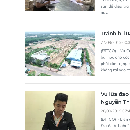
sản để điều tra
này.
Tránh bị lừ
27/09/2019 00:
(ĐTTCO) - Vụ Cô
bài học cho các
phải cẩn trọng 
không rơi vào c
Vụ lừa đảo
Nguyễn Th
26/09/2019 07:
(ĐTTCO) - Liên 
Địa ốc Alibaba