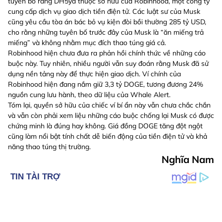
tuyên bố rằng DH5ya thuộc sở hữu của Robinhood, một công ty
cung cấp dịch vụ giao dịch tiền điện tử. Các luật sư của Musk
cũng yêu cầu tòa án bác bỏ vụ kiện đòi bồi thường 285 tỷ USD,
cho rằng những tuyên bố trước đây của Musk là “ăn miếng trả
miếng” và không nhằm mục đích thao túng giá cả.
Robinhood hiện chưa đưa ra phản hồi chính thức về những cáo
buộc này. Tuy nhiên, nhiều người vẫn suy đoán rằng Musk đã sử
dụng nền tảng này để thực hiện giao dịch. Ví chính của
Robinhood hiện đang nắm giữ 3,3 tỷ DOGE, tương đương 24%
nguồn cung lưu hành, theo dữ liệu của Whale Alert.
Tóm lại, quyền sở hữu của chiếc ví bí ẩn này vẫn chưa chắc chắn
và vẫn còn phải xem liệu những cáo buộc chống lại Musk có được
chứng minh là đúng hay không. Giá đồng DOGE tăng đột ngột
cũng làm nổi bật tính chất dễ biến động của tiền điện tử và khả
năng thao túng thị trường.
Nghĩa Nam