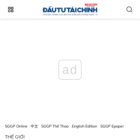
ad
SGGP Online
中文
SGGP Thể Thao
English Edition
SGGP Epaper
THẾ GIỚI