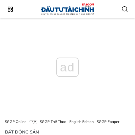
ad
SGGP Online
中文
SGGP Thể Thao
English Edition
SGGP Epaper
BẤT ĐỘNG SẢN