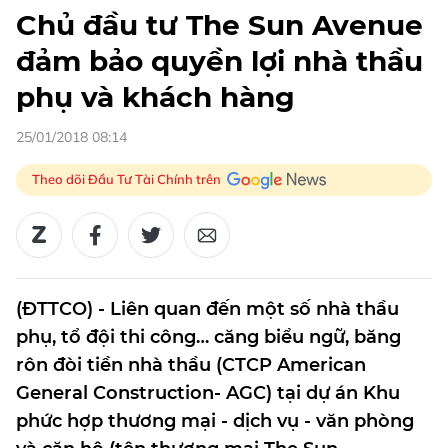
Chủ đầu tư The Sun Avenue
đảm bảo quyền lợi nhà thầu
phụ và khách hàng
25/01/2018 08:14
Theo dõi Đầu Tư Tài Chính trên
(ĐTTCO) - Liên quan đến một số nhà thầu
phụ, tổ đội thi công… căng biểu ngữ, băng
rôn đòi tiền nhà thầu (CTCP American
General Construction- AGC) tại dự án Khu
phức hợp thương mại - dịch vụ - văn phòng