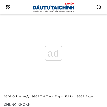
ad
SGGP Online
中文
SGGP Thể Thao
English Edition
SGGP Epaper
CHỨNG KHOÁN