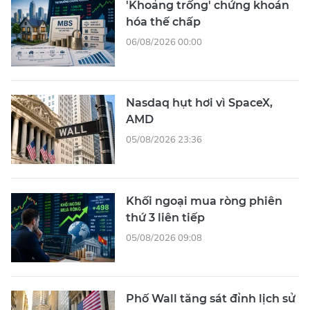
'Khoảng trống' chứng khoán
hóa thế chấp
06/08/2026 00:00
Nasdaq hụt hơi vì SpaceX,
AMD
05/08/2026 23:36
Khối ngoại mua ròng phiên
thứ 3 liên tiếp
05/08/2026 09:08
Phố Wall tăng sát đỉnh lịch sử