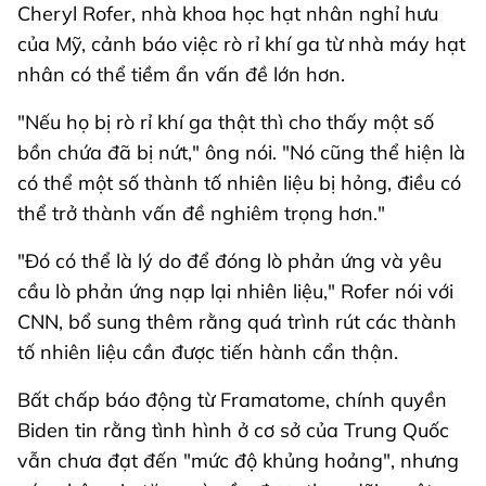
Cheryl Rofer, nhà khoa học hạt nhân nghỉ hưu
của Mỹ, cảnh báo việc rò rỉ khí ga từ nhà máy hạt
nhân có thể tiềm ẩn vấn đề lớn hơn.
"Nếu họ bị rò rỉ khí ga thật thì cho thấy một số
bồn chứa đã bị nứt," ông nói. "Nó cũng thể hiện là
có thể một số thành tố nhiên liệu bị hỏng, điều có
thể trở thành vấn đề nghiêm trọng hơn."
"Đó có thể là lý do để đóng lò phản ứng và yêu
cầu lò phản ứng nạp lại nhiên liệu," Rofer nói với
CNN, bổ sung thêm rằng quá trình rút các thành
tố nhiên liệu cần được tiến hành cẩn thận.
Bất chấp báo động từ Framatome, chính quyền
Biden tin rằng tình hình ở cơ sở của Trung Quốc
vẫn chưa đạt đến "mức độ khủng hoảng", nhưng