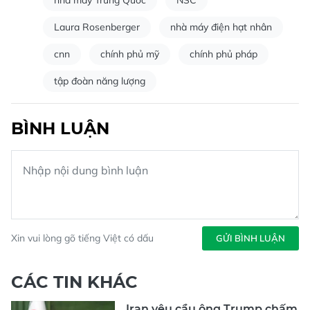
nhà máy Trung Quốc
NSC
Laura Rosenberger
nhà máy điện hạt nhân
cnn
chính phủ mỹ
chính phủ pháp
tập đoàn năng lượng
BÌNH LUẬN
Xin vui lòng gõ tiếng Việt có dấu
GỬI BÌNH LUẬN
CÁC TIN KHÁC
Iran yêu cầu ông Trump chấm