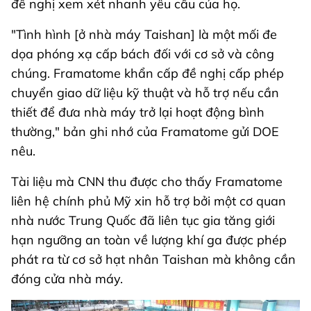
đề nghị xem xét nhanh yêu cầu của họ.
"Tình hình [ở nhà máy Taishan] là một mối đe
dọa phóng xạ cấp bách đối với cơ sở và công
chúng. Framatome khẩn cấp đề nghị cấp phép
chuyển giao dữ liệu kỹ thuật và hỗ trợ nếu cần
thiết để đưa nhà máy trở lại hoạt động bình
thường," bản ghi nhớ của Framatome gửi DOE
nêu.
Tài liệu mà CNN thu được cho thấy Framatome
liên hệ chính phủ Mỹ xin hỗ trợ bởi một cơ quan
nhà nước Trung Quốc đã liên tục gia tăng giới
hạn ngưỡng an toàn về lượng khí ga được phép
phát ra từ cơ sở hạt nhân Taishan mà không cần
đóng cửa nhà máy.