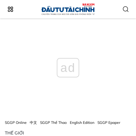
ad
SGGP Online
中文
SGGP Thể Thao
English Edition
SGGP Epaper
THẾ GIỚI