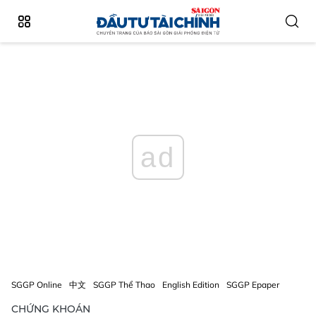
ad
SGGP Online
中文
SGGP Thể Thao
English Edition
SGGP Epaper
CHỨNG KHOÁN