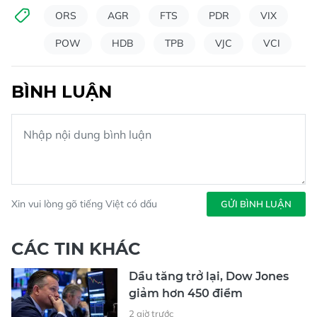
ORS
AGR
FTS
PDR
VIX
POW
HDB
TPB
VJC
VCI
BÌNH LUẬN
Xin vui lòng gõ tiếng Việt có dấu
GỬI BÌNH LUẬN
CÁC TIN KHÁC
Dầu tăng trở lại, Dow Jones
giảm hơn 450 điểm
2 giờ trước