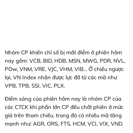
Nhóm CP khiến chỉ số bị mất điểm ở phiên hôm
nay gồm: VCB, BID, HDB, MSN, MWG, PDR, NVL,
POw, VNM, VRE, VJC, VHM, VIB… Ở chiều ngược
lại, VN Index nhận được lực đỡ từ các mã như
VPB, TPB, SSI, VIC, PLX.
Điểm sáng của phiên hôm nay là nhóm CP của
các CTCK khi phần lớn CP đều chốt phiên ở mức
giá trên tham chiếu, trong đó có nhiều mã tăng
mạnh như: AGR, ORS, FTS, HCM, VCI, VIX, VND.