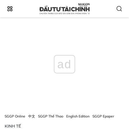
ad
SGGP Online
中文
SGGP Thể Thao
English Edition
SGGP Epaper
KINH TẾ