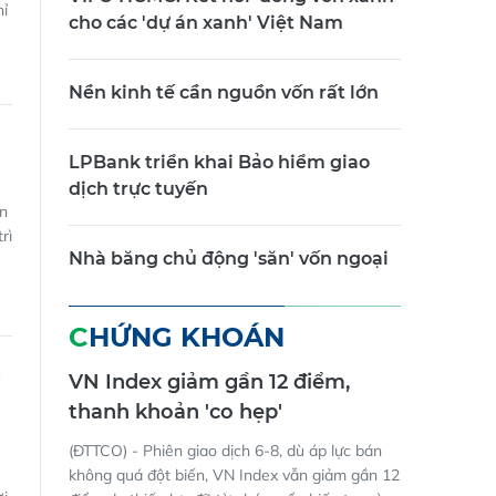
cho các 'dự án xanh' Việt Nam
Nền kinh tế cần nguồn vốn rất lớn
LPBank triển khai Bảo hiểm giao
dịch trực tuyến
ản
rì
Nhà băng chủ động 'săn' vốn ngoại
CHỨNG KHOÁN
g
VN Index giảm gần 12 điểm,
thanh khoản 'co hẹp'
(ĐTTCO) - Phiên giao dịch 6-8, dù áp lực bán
không quá đột biến, VN Index vẫn giảm gần 12
ời
điểm do thiếu lực đỡ từ nhóm cổ phiếu trụ và