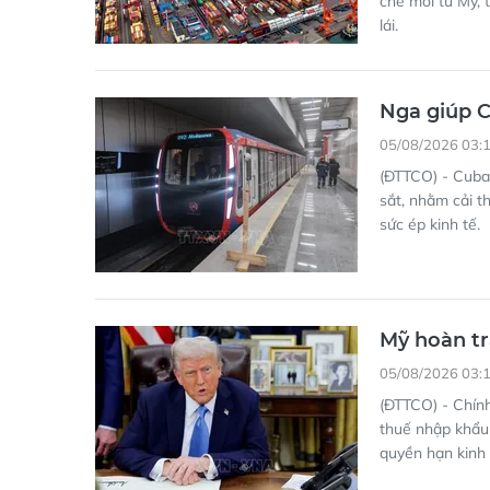
lái.
Nga giúp C
05/08/2026 03:
(ĐTTCO) - Cuba 
sắt, nhằm cải t
sức ép kinh tế.
Mỹ hoàn tr
05/08/2026 03:
(ĐTTCO) - Chín
thuế nhập khẩu 
quyền hạn kinh 