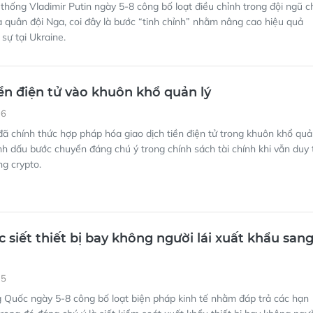
 quân đội Nga, coi đây là bước “tinh chỉnh” nhằm nâng cao hiệu quả
sự tại Ukraine.
ền điện tử vào khuôn khổ quản lý
36
ã chính thức hợp pháp hóa giao dịch tiền điện tử trong khuôn khổ qu
nh dấu bước chuyển đáng chú ý trong chính sách tài chính khi vẫn duy t
g crypto.
 siết thiết bị bay không người lái xuất khẩu san
35
 Quốc ngày 5-8 công bố loạt biện pháp kinh tế nhằm đáp trả các hạn
trong đó đáng chú ý là siết kiểm soát xuất khẩu thiết bị bay không ngư