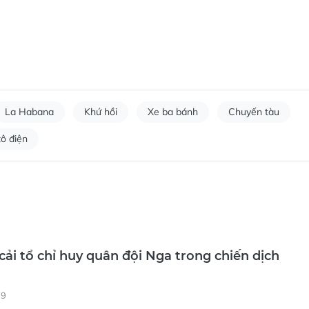
La Habana
Khứ hồi
Xe ba bánh
Chuyến tàu
tô điện
cải tổ chỉ huy quân đội Nga trong chiến dịch
19
thống Vladimir Putin ngày 5-8 công bố loạt điều chỉnh trong đội ngũ c