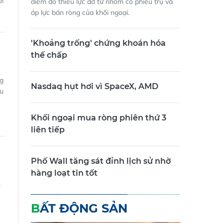
áp lực bán ròng của khối ngoại.
'Khoảng trống' chứng khoán hóa
thế chấp
ng
Nasdaq hụt hơi vì SpaceX, AMD
ều
Khối ngoại mua ròng phiên thứ 3
liên tiếp
Phố Wall tăng sát đỉnh lịch sử nhờ
hàng loạt tin tốt
n
BẤT ĐỘNG SẢN