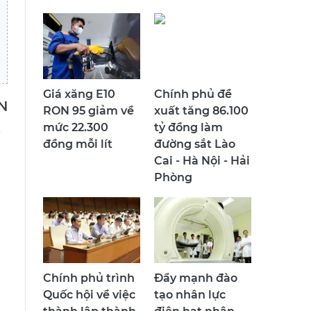
Giá xăng E10
Chính phủ đề
N
RON 95 giảm về
xuất tăng 86.100
mức 22.300
tỷ đồng làm
đồng mỗi lít
đường sắt Lào
Cai - Hà Nội - Hải
Phòng
Chính phủ trình
Đẩy mạnh đào
Quốc hội về việc
tạo nhân lực
thành lập thành
điện hạt nhân