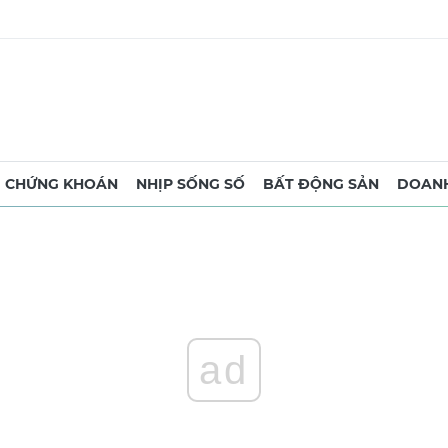
CHỨNG KHOÁN
NHỊP SỐNG SỐ
BẤT ĐỘNG SẢN
DOANH
ad