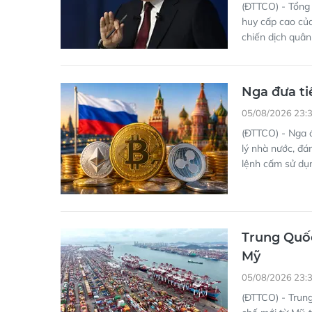
huy cấp cao của
chiến dịch quân 
Nga đưa ti
05/08/2026 23:
(ĐTTCO) - Nga đ
lý nhà nước, đá
lệnh cấm sử dụn
Trung Quốc
Mỹ
05/08/2026 23:
(ĐTTCO) - Trung
chế mới từ Mỹ, 