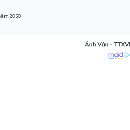
 năm 2050
n
Ánh Vân - TTXV