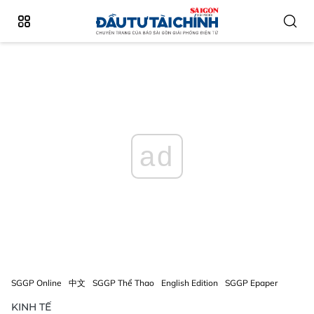
ad
SGGP Online
中文
SGGP Thể Thao
English Edition
SGGP Epaper
KINH TẾ