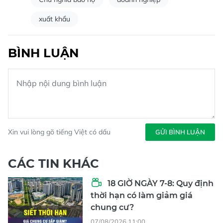
xuất khẩu
BÌNH LUẬN
Xin vui lòng gõ tiếng Việt có dấu
GỬI BÌNH LUẬN
CÁC TIN KHÁC
18 GIỜ NGÀY 7-8: Quy định
thời hạn có làm giảm giá
chung cư?
07/08/2026 11:00