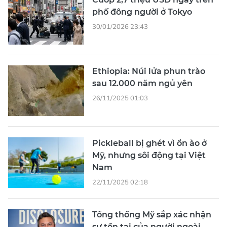
phố đông người ở Tokyo
30/01/2026 23:43
Ethiopia: Núi lửa phun trào
sau 12.000 năm ngủ yên
26/11/2025 01:03
Pickleball bị ghét vì ồn ào ở
Mỹ, nhưng sôi động tại Việt
Nam
22/11/2025 02:18
Tổng thống Mỹ sắp xác nhận
sự tồn tại của người ngoài