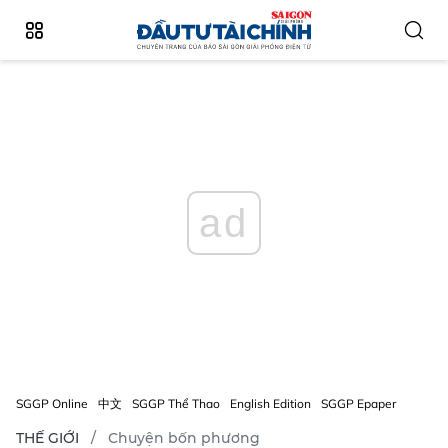
ad
SGGP Online
中文
SGGP Thể Thao
English Edition
SGGP Epaper
THẾ GIỚI
Chuyện bốn phương