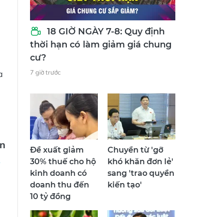
18 GIỜ NGÀY 7-8: Quy định
thời hạn có làm giảm giá chung
cư?
a
7 giờ trước
n
Đề xuất giảm
Chuyển từ 'gỡ
30% thuế cho hộ
khó khăn đơn lẻ'
kinh doanh có
sang 'trao quyền
doanh thu đến
kiến tạo'
10 tỷ đồng