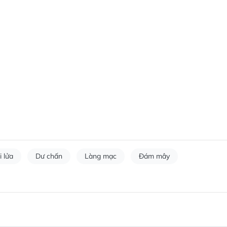
i lửa
Dư chấn
Làng mạc
Đám mây