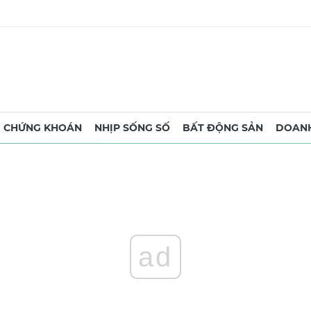
CHỨNG KHOÁN
NHỊP SỐNG SỐ
BẤT ĐỘNG SẢN
DOANH
ad