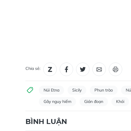
Chia sẻ:
Núi Etna
Sicily
Phun trào
Nú
Gây nguy hiểm
Gián đoạn
Khói
BÌNH LUẬN