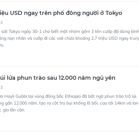
riệu USD ngay trên phố đông người ở Tokyo
43
 sát Tokyo ngày 30-1 cho biết một nhóm gồm 3 tên cướp đã dùng bìn
công nạn nhân và cướp đi các vali chứa khoảng 2,7 triệu USD ngay trun
o.
Núi lửa phun trào sau 12.000 năm ngủ yên
03
ửa Hayli Gubbi tại vùng đông bắc Ethiopia đã bất ngờ phun trào trở lại
ong gần 12.000 năm, tạo ra cột tro bụi khổng lồ bốc cao tới 14km và lan
 gia lân cận.