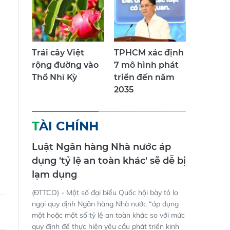
Trái cây Việt
TPHCM xác định
rộng đường vào
7 mô hình phát
Thổ Nhĩ Kỳ
triển đến năm
2035
TÀI CHÍNH
Luật Ngân hàng Nhà nước áp
dụng 'tỷ lệ an toàn khác' sẽ dễ bị
lạm dụng
(ĐTTCO) - Một số đại biểu Quốc hội bày tỏ lo
ngại quy định Ngân hàng Nhà nước “áp dụng
một hoặc một số tỷ lệ an toàn khác so với mức
quy định để thực hiện yêu cầu phát triển kinh