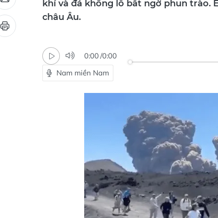
khí và đá khổng lồ bất ngờ phun trào. 
châu Âu.
0:00
/
0:00
Nam miền Nam