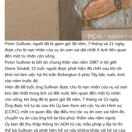
Peter Sullivan, người đã bị giam giữ 38 năm, 7 tháng và 21 ngày,
được cho là nạn nhân của vụ án oan sai dài nhất ở Anh liên quan
đến một tù nhân còn sống.
Peter Sullivan bị kết án chung thân vào năm 1987 vì tội giết
Diane Sindall, 21 tuổi, người được phát hiện đã chết sau khi rời
khỏi nơi làm việc tại thị trấn Bebington ở phía Tây bắc nước Anh
vào năm trước đó.
Hiện đã 68 tuổi, ông Sullivan được cho là nạn nhân của vụ xử oan
kéo dài nhất trong lịch sử đất nước liên quan đến một tù nhân
còn sống, khi ông đã bị giam giữ 38 năm, 7 tháng và 21 ngày.
Ông được trả tự do sau khi Ủy ban Xem xét các Vụ án Hình sự
(CCRC), một cơ quan độc lập điều tra các vụ án oan sai tiềm ẩn,
chuyển vụ án của ông trở lại tòa phúc thẩm vào năm ngoái.
Ủy ban đã thu thập thông tin ADN từ các mẫu pháp y lấy từ thi
thể bà Sullivan và phát hiện hồ sơ này không khớp với hồ sơ của