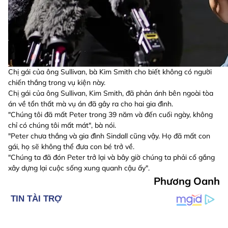
Chị gái của ông Sullivan, bà Kim Smith cho biết không có người
chiến thắng trong vụ kiện này.
Chị gái của ông Sullivan, Kim Smith, đã phản ánh bên ngoài tòa
án về tổn thất mà vụ án đã gây ra cho hai gia đình.
"Chúng tôi đã mất Peter trong 39 năm và đến cuối ngày, không
chỉ có chúng tôi mất mát", bà nói.
"Peter chưa thắng và gia đình Sindall cũng vậy. Họ đã mất con
gái, họ sẽ không thể đưa con bé trở về.
"Chúng ta đã đón Peter trở lại và bây giờ chúng ta phải cố gắng
xây dựng lại cuộc sống xung quanh cậu ấy".
Phương Oanh