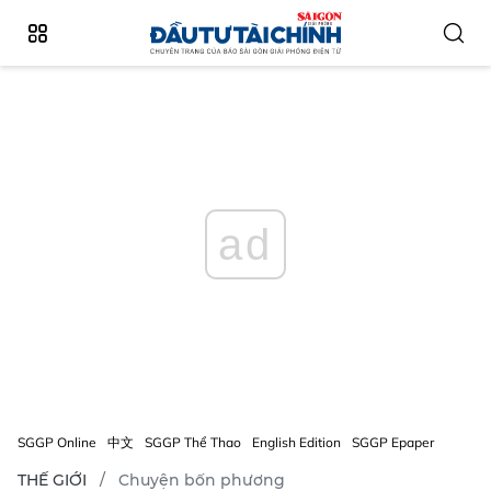
ad
SGGP Online
中文
SGGP Thể Thao
English Edition
SGGP Epaper
THẾ GIỚI
Chuyện bốn phương