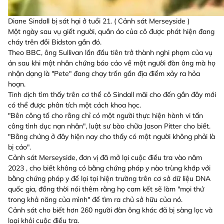
Diane Sindall bị sát hại ở tuổi 21. ( Cảnh sát Merseyside )
Một ngày sau vụ giết người, quần áo của cô được phát hiện đang
cháy trên đồi Bidston gần đó.
Theo BBC, ông Sullivan lần đầu tiên trở thành nghi phạm của vụ
án sau khi một nhân chứng báo cáo về một người đàn ông mà họ
nhận dạng là "Pete" đang chạy trốn gần địa điểm xảy ra hỏa
hoạn.
Tinh dịch tìm thấy trên cơ thể cô Sindall mãi cho đến gần đây mới
có thể được phân tích một cách khoa học.
"Bên công tố cho rằng chỉ có một người thực hiện hành vi tấn
công tình dục nạn nhân", luật sư bào chữa Jason Pitter cho biết.
"Bằng chứng ở đây hiện nay cho thấy có một người không phải là
bị cáo".
Cảnh sát Merseyside, đơn vị đã mở lại cuộc điều tra vào năm
2023 , cho biết không có bằng chứng pháp y nào trùng khớp với
bằng chứng pháp y để lại tại hiện trường trên cơ sở dữ liệu DNA
quốc gia, đồng thời nói thêm rằng họ cam kết sẽ làm "mọi thứ
trong khả năng của mình" để tìm ra chủ sở hữu của nó.
Cảnh sát cho biết hơn 260 người đàn ông khác đã bị sàng lọc và
loại khỏi cuộc điều tra.