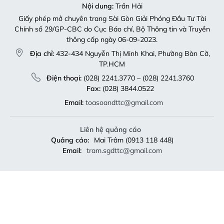
Nội dung:
Trần Hải
Giấy phép mở chuyên trang Sài Gòn Giải Phóng Đầu Tư Tài
Chính số 29/GP-CBC do Cục Báo chí, Bộ Thông tin và Truyền
thông cấp ngày 06-09-2023.
Địa chỉ:
432-434 Nguyễn Thị Minh Khai, Phường Bàn Cờ,
TP.HCM
Điện thoại:
(028) 2241.3770 – (028) 2241.3760
Fax:
(028) 3844.0522
Email:
toasoandttc@gmail.com
Liên hệ quảng cáo
Quảng cáo:
Mai Trâm (0913 118 448)
Email:
tram.sgdttc@gmail.com