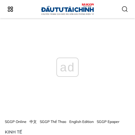
ad
SGGP Online
中文
SGGP Thể Thao
English Edition
SGGP Epaper
KINH TẾ