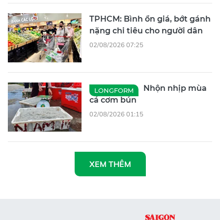
TPHCM: Bình ổn giá, bớt gánh
nặng chi tiêu cho người dân
02/08/2026 07:25
Nhộn nhịp mùa
LONGFORM
cá cơm bún
02/08/2026 01:15
XEM THÊM