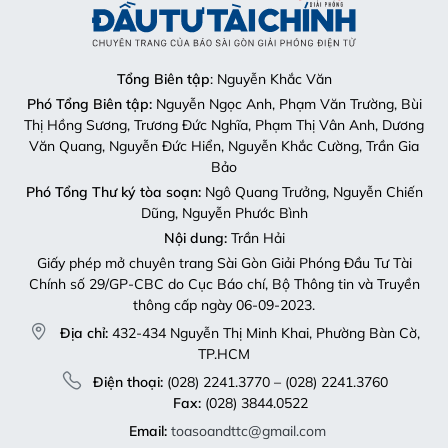
Tổng Biên tập
: Nguyễn Khắc Văn
Phó Tổng Biên tập:
Nguyễn Ngọc Anh, Phạm Văn Trường, Bùi
Thị Hồng Sương, Trương Đức Nghĩa, Phạm Thị Vân Anh, Dương
Văn Quang, Nguyễn Đức Hiển, Nguyễn Khắc Cường, Trần Gia
Bảo
Phó Tổng Thư ký tòa soạn:
Ngô Quang Trưởng, Nguyễn Chiến
Dũng, Nguyễn Phước Bình
Nội dung:
Trần Hải
Giấy phép mở chuyên trang Sài Gòn Giải Phóng Đầu Tư Tài
Chính số 29/GP-CBC do Cục Báo chí, Bộ Thông tin và Truyền
thông cấp ngày 06-09-2023.
Địa chỉ:
432-434 Nguyễn Thị Minh Khai, Phường Bàn Cờ,
TP.HCM
Điện thoại:
(028) 2241.3770 – (028) 2241.3760
Fax:
(028) 3844.0522
Email:
toasoandttc@gmail.com