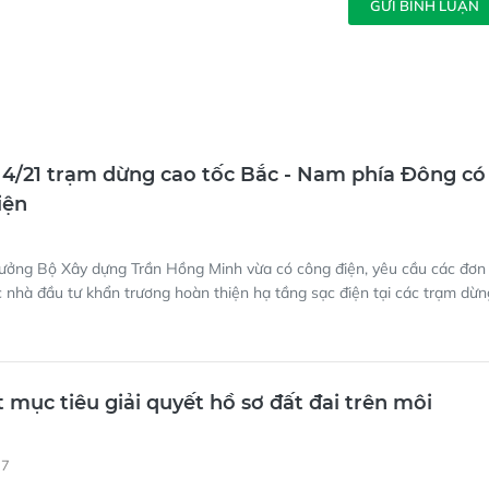
GỬI BÌNH LUẬN
 4/21 trạm dừng cao tốc Bắc - Nam phía Đông có
iện
rưởng Bộ Xây dựng Trần Hồng Minh vừa có công điện, yêu cầu các đơn 
c nhà đầu tư khẩn trương hoàn thiện hạ tầng sạc điện tại các trạm dừn
mục tiêu giải quyết hồ sơ đất đai trên môi
37