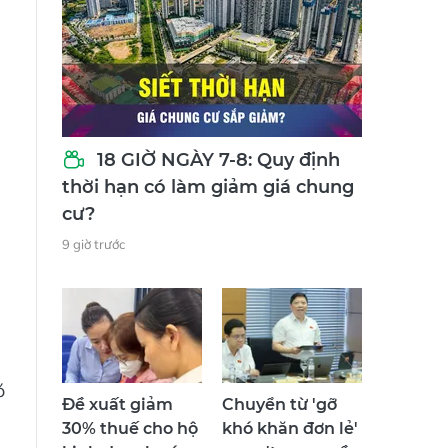
18 GIỜ NGÀY 7-8: Quy định
thời hạn có làm giảm giá chung
cư?
9 giờ trước
ó
Đề xuất giảm
Chuyển từ 'gỡ
30% thuế cho hộ
khó khăn đơn lẻ'