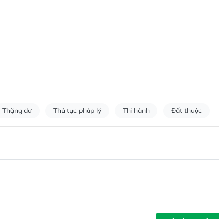
Thặng dư
Thủ tục pháp lý
Thi hành
Đất thuộc