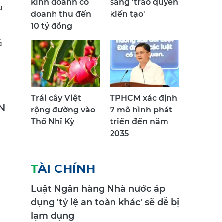
kinh doanh có
sang 'trao quyền
u
doanh thu đến
kiến tạo'
10 tỷ đồng
á
Trái cây Việt
TPHCM xác định
N
rộng đường vào
7 mô hình phát
Thổ Nhĩ Kỳ
triển đến năm
2035
TÀI CHÍNH
Luật Ngân hàng Nhà nước áp
dụng 'tỷ lệ an toàn khác' sẽ dễ bị
lạm dụng