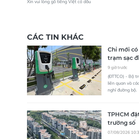
Xin vui lòng gõ tiếng Việt có dấu
CÁC TIN KHÁC
Chỉ mới có
trạm sạc đ
9 giờ trước
(ĐTTCO) - Bộ t
liên quan và cá
nghỉ đường bộ.
TPHCM đặt 
trường số
07/08/2026 10: