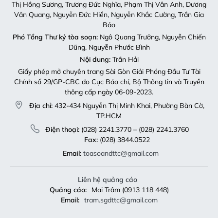
Thị Hồng Sương, Trương Đức Nghĩa, Phạm Thị Vân Anh, Dương
Văn Quang, Nguyễn Đức Hiển, Nguyễn Khắc Cường, Trần Gia
Bảo
Phó Tổng Thư ký tòa soạn:
Ngô Quang Trưởng, Nguyễn Chiến
Dũng, Nguyễn Phước Bình
Nội dung:
Trần Hải
Giấy phép mở chuyên trang Sài Gòn Giải Phóng Đầu Tư Tài
Chính số 29/GP-CBC do Cục Báo chí, Bộ Thông tin và Truyền
thông cấp ngày 06-09-2023.
Địa chỉ:
432-434 Nguyễn Thị Minh Khai, Phường Bàn Cờ,
TP.HCM
Điện thoại:
(028) 2241.3770 – (028) 2241.3760
Fax:
(028) 3844.0522
Email:
toasoandttc@gmail.com
Liên hệ quảng cáo
Quảng cáo:
Mai Trâm (0913 118 448)
Email:
tram.sgdttc@gmail.com