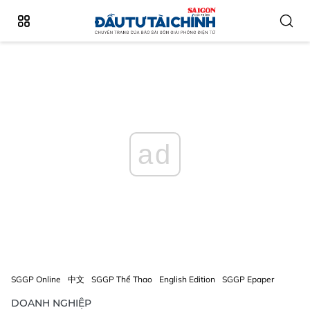
ad
SGGP Online
中文
SGGP Thể Thao
English Edition
SGGP Epaper
DOANH NGHIỆP