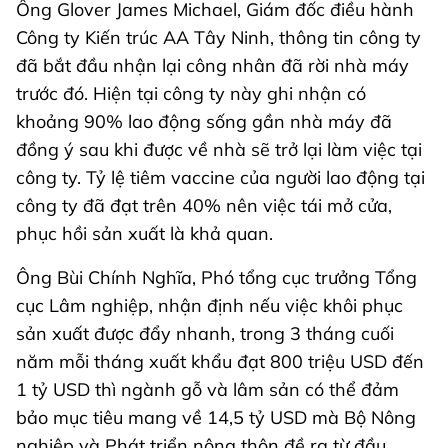
Ông Glover James Michael, Giám đốc điều hành
Công ty Kiến trúc AA Tây Ninh, thông tin công ty
đã bắt đầu nhận lại công nhân đã rời nhà máy
trước đó. Hiện tại công ty này ghi nhận có
khoảng 90% lao động sống gần nhà máy đã
đồng ý sau khi được về nhà sẽ trở lại làm việc tại
công ty. Tỷ lệ tiêm vaccine của người lao động tại
công ty đã đạt trên 40% nên việc tái mở cửa,
phục hồi sản xuất là khả quan.
Ông Bùi Chính Nghĩa, Phó tổng cục trưởng Tổng
cục Lâm nghiệp, nhận định nếu việc khôi phục
sản xuất được đẩy nhanh, trong 3 tháng cuối
năm mỗi tháng xuất khẩu đạt 800 triệu USD đến
1 tỷ USD thì ngành gỗ và lâm sản có thể đảm
bảo mục tiêu mang về 14,5 tỷ USD mà Bộ Nông
nghiệp và Phát triển nông thôn đề ra từ đầu