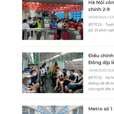
(ĐTTCO) - Tuyến
giờ 10 phút ngà
Điều chỉnh
Đông dịp l
19/08/2025 02:
(ĐTTCO) - Hà Nộ
đường sắt đô t
của người dân tr
Metro số 1 
23/04/2025 02:
Trung tâm Quản 
metro số 1 từ n