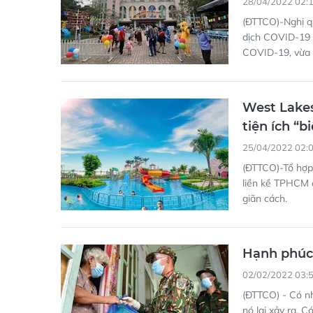
West Lakes
tiện ích “b
25/04/2022 02:
(ĐTTCO)-Tổ hợp 
liền kề TPHCM 
giãn cách.
Hạnh phúc 
02/02/2022 03:
(ĐTTCO) - Có n
nó lại xảy ra. 
nhưng trong cơn