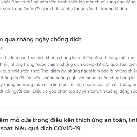
m qua tháng ngày chống dịch
26
hế hệ làm báo thời bình không chứng kiến những đau thương, mất mát
chiến; nhưng trong “cuộc chiến” chống dịch Covid-19 vừa qua, tâm dịch
 qua nhiều tổn thất. Thời điểm ấy, những người làm báo là những chiế
n thông tin đã làm việc không ngừng nghỉ với mong muốn cháy bỏng là
ảy thông tin trong mùa dịch liên tục, tốc độ nhanh hơn, để các thông ti
t với người dân. Điều đó góp phần tạo sự yên tâm, tin tưởng, đồng sức
 năm mở cửa trong điều kện thích ứng an toàn, lin
 soát hiệu quả dịch COVID-19
14
yết 128/NQ-CP về thích ứng an toàn, linh hoạt, kiểm soát hiệu quả
đã mở đường cho việc thực hiện mục tiêu "kép" vừa phòng, chống dịch
hục hồi và phát triển kinh tế.