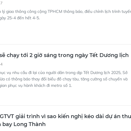
sẽ chạy tới 2 giờ sáng trong ngày Tết Dương lịch
44
ục vụ nhu cầu đi lại của người dân trong dịp Tết Dương lịch 2025, Sở
 có thông báo thay đổi biểu đồ chạy tàu, tăng cường số chuyến và
 gian phục vụ hành khách đi metro số 1.
TVT giải trình vì sao kiến nghị kéo dài dự án th
n bay Long Thành
24
ng Giao thông Vận tải đã ký Tờ trình kiến nghị Quốc hội xem xét, kéo
hực hiện dự án đến hết năm 2024.