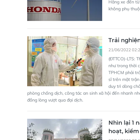
Trải nghiệ
21/06/2022 02:
(ĐTTCO)-LTS: T
như trong thời 
TPHCM phải trải
sĩ trên mặt trậ
duy trì dòng ch
phòng chống dịch, công tác an sinh xã hội đến nhanh nhấ
đồng lòng vượt qua đại dịch.
Nhìn lại 1
hoạt, kiểm
28/04/2022 02:
(ĐTTCO)-Nghị qu
dịch COVID-19 
COVID-19, vừa p