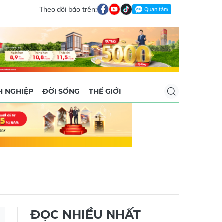
Theo dõi báo trên:
 NGHIỆP
ĐỜI SỐNG
THẾ GIỚI
ĐỌC NHIỀU NHẤT
Masterise Homes triển khai
chương trình hỗ trợ khách
hàng