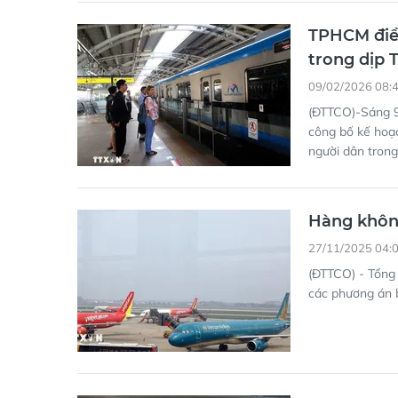
09/02/2026 08:
(ĐTTCO)-Sáng 9
công bố kế hoạc
người dân trong
Hàng không
27/11/2025 04:
(ĐTTCO) - Tổng 
các phương án 
Hà Nội côn
chính 2-9
30/08/2025 12: