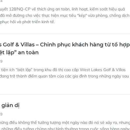
 Golf & Villas – Chinh phục khách hàng từ tổ hợp
iệt lập” an toàn
09
tiện ích “biệt lập” trong khu đô thị cao cấp West Lakes Golf & Villas
đang trở thành điểm quan tâm của các gia đình trong những ngày sau
giản dị
59
hững điều không thể tưởng tượng một ngày nào đó nó sẽ xảy ra, nhưn
Có những điều tưởng chừng như bình thường trong cuộc sống hàng ngày,
 đại dịch lại là điều xa vời không thể tưởng tượng…