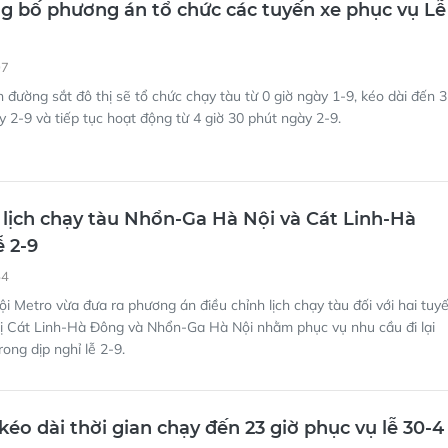
 đường sắt đô thị sẽ tổ chức chạy tàu từ 0 giờ ngày 1-9, kéo dài đến 3
y 2-9 và tiếp tục hoạt động từ 4 giờ 30 phút ngày 2-9.
 lịch chạy tàu Nhổn-Ga Hà Nội và Cát Linh-Hà
ễ 2-9
54
i Metro vừa đưa ra phương án điều chỉnh lịch chạy tàu đối với hai tuy
hị Cát Linh-Hà Đông và Nhổn-Ga Hà Nội nhằm phục vụ nhu cầu đi lại
ong dịp nghỉ lễ 2-9.
kéo dài thời gian chạy đến 23 giờ phục vụ lễ 30-4
47
lý giao thông công cộng TPHCM thông báo, điều chỉnh lịch trình tuyế
gày 25-4 đến hết 4-5.