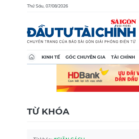
Thứ Sáu, 07/08/2026
KINH TẾ
GÓC CHUYÊN GIA
TÀI CHÍNH
TỪ KHÓA
Từ khóa:
#GIÃN CÁCH
Metro số 1