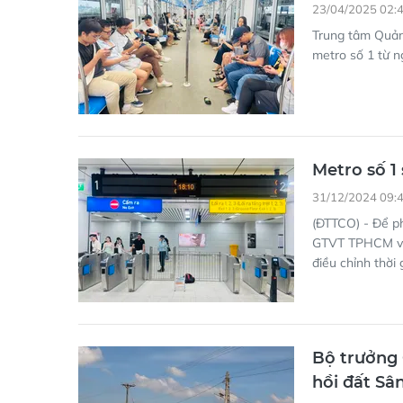
Metro số 1 
31/12/2024 09:
(ĐTTCO) - Để ph
GTVT TPHCM vừa
điều chỉnh thời
Bộ trưởng G
hồi đất Sâ
24/10/2023 02:
(ĐTTCO)-Bộ trưở
dài thời gian t