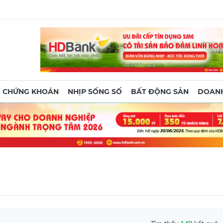
CHỨNG KHOÁN
NHỊP SỐNG SỐ
BẤT ĐỘNG SẢN
DOANH
Tìm thấy
149
kết quả
 kéo dài thời gian hoạt động vào cuối tuần