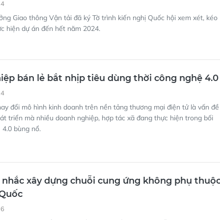
ệp bán lẻ bắt nhịp tiêu dùng thời công nghệ 4.0
24
ay đổi mô hình kinh doanh trên nền tảng thương mại điện tử là vấn đề
át triển mà nhiều doanh nghiệp, hợp tác xã đang thực hiện trong bối
 4.0 bùng nổ.
 nhắc xây dựng chuỗi cung ứng không phụ thuộ
 Quốc
36
Nhật Bản có thể sẽ sớm tiến hành thiết lập một chuỗi cung ứng riêng
 vào Trung Quốc để giảm bớt sự phụ thuộc vào thị trường tỷ dân.