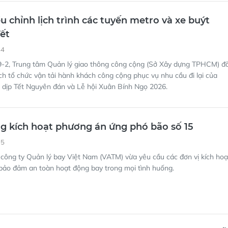
44
-2, Trung tâm Quản lý giao thông công cộng (Sở Xây dựng TPHCM) đ
h tổ chức vận tải hành khách công cộng phục vụ nhu cầu đi lại của
 dịp Tết Nguyên đán và Lễ hội Xuân Bính Ngọ 2026.
 kích hoạt phương án ứng phó bão số 15
05
công ty Quản lý bay Việt Nam (VATM) vừa yêu cầu các đơn vị kích hoạ
bảo đảm an toàn hoạt động bay trong mọi tình huống.
g bố phương án tổ chức các tuyến xe phục vụ Lễ
07