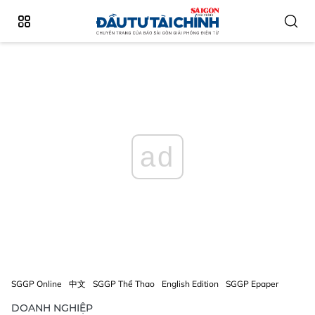
ad
SGGP Online
中文
SGGP Thể Thao
English Edition
SGGP Epaper
DOANH NGHIỆP