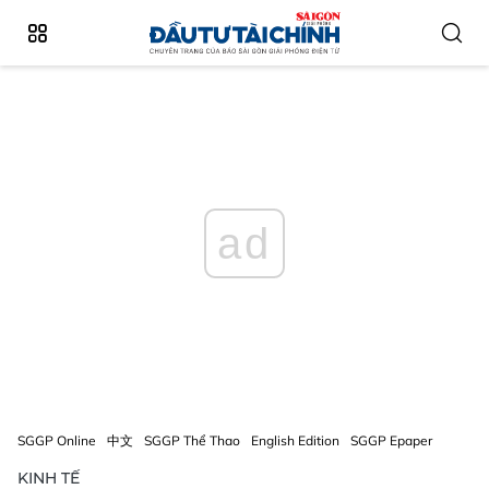
ad
SGGP Online
中文
SGGP Thể Thao
English Edition
SGGP Epaper
KINH TẾ