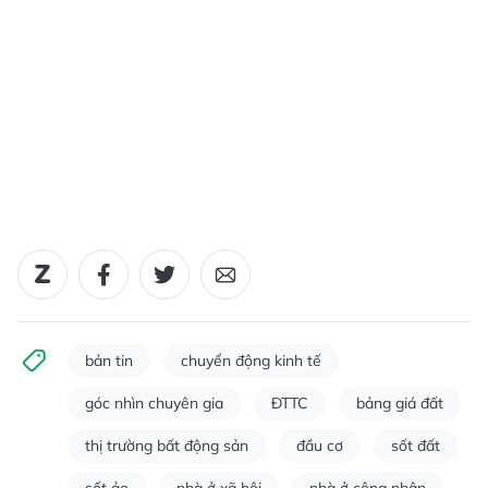
bản tin
chuyển động kinh tế
góc nhìn chuyên gia
ĐTTC
bảng giá đất
thị trường bất động sản
đầu cơ
sốt đất
sốt ảo
nhà ở xã hội
nhà ở công nhân