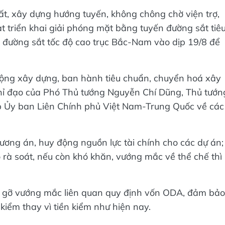
t, xây dựng hướng tuyến, không chông chờ viện trợ,
t triển khai giải phóng mặt bằng tuyến đường sắt tiê
đường sắt tốc độ cao trục Bắc-Nam vào dịp 19/8 để
động xây dựng, ban hành tiêu chuẩn, chuyển hoá xây
chỉ đạo của Phó Thủ tướng Nguyễn Chí Dũng, Thủ tướn
p Ủy ban Liên Chính phủ Việt Nam-Trung Quốc về các
ơng án, huy động nguồn lực tài chính cho các dự án;
 rà soát, nếu còn khó khăn, vướng mắc về thể chế thì
o gỡ vướng mắc liên quan quy định vốn ODA, đảm bảo
kiểm thay vì tiền kiểm như hiện nay.