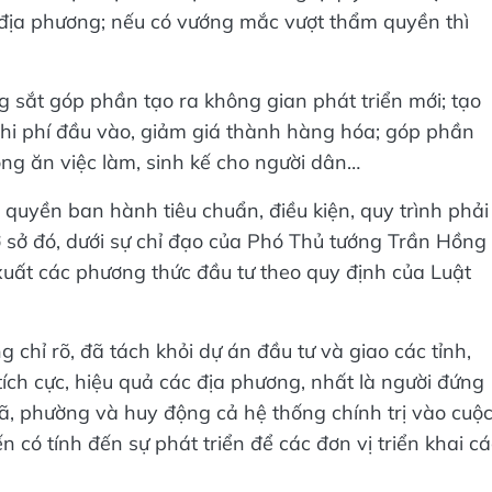
2 địa phương; nếu có vướng mắc vượt thẩm quyền thì
sắt góp phần tạo ra không gian phát triển mới; tạo
chi phí đầu vào, giảm giá thành hàng hóa; góp phần
công ăn việc làm, sinh kế cho người dân…
m quyền ban hành tiêu chuẩn, điều kiện, quy trình phải
 sở đó, dưới sự chỉ đạo của Phó Thủ tướng Trần Hồng
uất các phương thức đầu tư theo quy định của Luật
 chỉ rõ, đã tách khỏi dự án đầu tư và giao các tỉnh,
tích cực, hiệu quả các địa phương, nhất là người đứng
xã, phường và huy động cả hệ thống chính trị vào cuộ
 có tính đến sự phát triển để các đơn vị triển khai cá