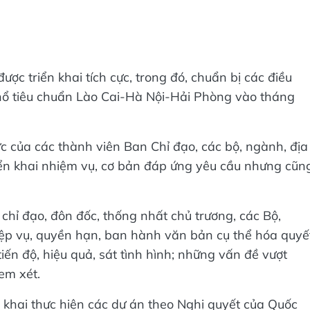
ược triển khai tích cực, trong đó, chuẩn bị các điều
khổ tiêu chuẩn Lào Cai-Hà Nội-Hải Phòng vào tháng
c của các thành viên Ban Chỉ đạo, các bộ, ngành, địa
iển khai nhiệm vụ, cơ bản đáp ứng yêu cầu nhưng cũn
chỉ đạo, đôn đốc, thống nhất chủ trương, các Bộ,
ệp vụ, quyền hạn, ban hành văn bản cụ thể hóa quyế
iến độ, hiệu quả, sát tình hình; những vấn đề vượt
em xét.
 khai thực hiện các dự án theo Nghị quyết của Quốc