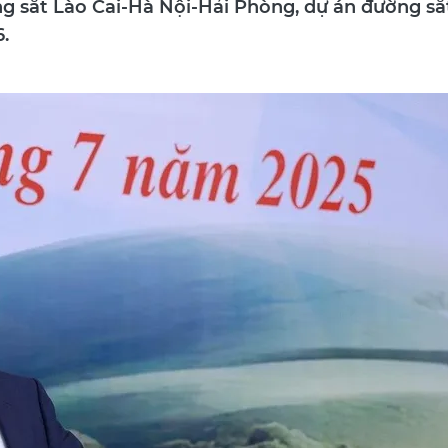
g sắt Lào Cai-Hà Nội-Hải Phòng, dự án đường sắ
.