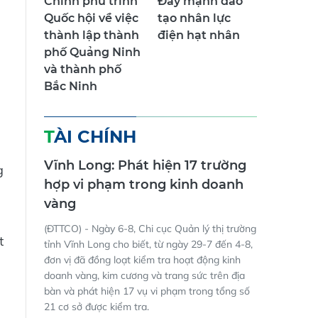
Chính phủ trình
Đẩy mạnh đào
Quốc hội về việc
tạo nhân lực
thành lập thành
điện hạt nhân
phố Quảng Ninh
và thành phố
Bắc Ninh
TÀI CHÍNH
Vĩnh Long: Phát hiện 17 trường
g
hợp vi phạm trong kinh doanh
vàng
(ĐTTCO) - Ngày 6-8, Chi cục Quản lý thị trường
t
tỉnh Vĩnh Long cho biết, từ ngày 29-7 đến 4-8,
đơn vị đã đồng loạt kiểm tra hoạt động kinh
doanh vàng, kim cương và trang sức trên địa
bàn và phát hiện 17 vụ vi phạm trong tổng số
21 cơ sở được kiểm tra.