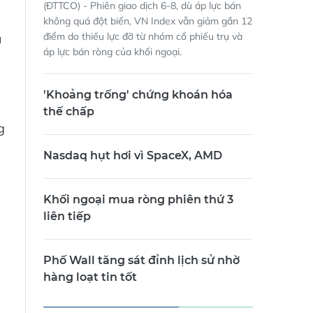
(ĐTTCO) - Phiên giao dịch 6-8, dù áp lực bán
không quá đột biến, VN Index vẫn giảm gần 12
điểm do thiếu lực đỡ từ nhóm cổ phiếu trụ và
u
áp lực bán ròng của khối ngoại.
'Khoảng trống' chứng khoán hóa
thế chấp
g
Nasdaq hụt hơi vì SpaceX, AMD
Khối ngoại mua ròng phiên thứ 3
liên tiếp
Phố Wall tăng sát đỉnh lịch sử nhờ
hàng loạt tin tốt