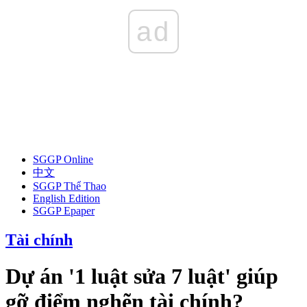
ad
SGGP Online
中文
SGGP Thể Thao
English Edition
SGGP Epaper
Tài chính
Dự án '1 luật sửa 7 luật' giúp
gỡ điểm nghẽn tài chính?