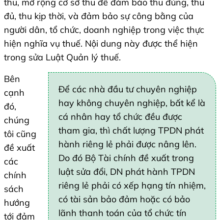
thu, mở rộng cơ sở thu để đảm bảo thu đúng, thu
đủ, thu kịp thời, và đảm bảo sự công bằng của
người dân, tổ chức, doanh nghiệp trong việc thực
hiện nghĩa vụ thuế. Nội dung này được thể hiện
trong sửa Luật Quản lý thuế.
Bên
Để các nhà đầu tư chuyên nghiệp
cạnh
hay không chuyên nghiệp, bất kể là
đó,
cá nhân hay tổ chức đều được
chúng
tham gia, thì chất lượng TPDN phát
tôi cũng
hành riêng lẻ phải được nâng lên.
đề xuất
Do đó Bộ Tài chính đề xuất trong
các
luật sửa đổi, DN phát hành TPDN
chính
riêng lẻ phải có xếp hạng tín nhiệm,
sách
có tài sản bảo đảm hoặc có bảo
hướng
lãnh thanh toán của tổ chức tín
tới đảm