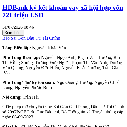
HDBank ký kết khoản vay xã hội hợp vốn
721 triệu USD
31/07/2026 08:46
Xem thêm
Báo Sài Gòn Đầu Tư Tài Chính
Tổng Biên tập
: Nguyễn Khắc Văn
Phó Tổng Biên tập:
Nguyễn Ngọc Anh, Phạm Văn Trường, Bùi
Thị Hồng Sương, Trương Đức Nghĩa, Phạm Thị Vân Anh, Dương
Văn Quang, Nguyễn Đức Hiển, Nguyễn Khắc Cường, Trần Gia
Bảo
Phó Tổng Thư ký tòa soạn:
Ngô Quang Trưởng, Nguyễn Chiến
Dũng, Nguyễn Phước Bình
Nội dung:
Trần Hải
Giấy phép mở chuyên trang Sài Gòn Giải Phóng Đầu Tư Tài Chính
số 29/GP-CBC do Cục Báo chí, Bộ Thông tin và Truyền thông cấp
ngày 06-09-2023.
Địa chỉ:
432-434 Nguyễn Thị Minh Khai, Phường Bàn Cờ,