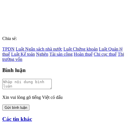
Chia sẻ:
TPDN
Luật Ngân sách nhà nước
Luật Chứng khoán
Luật Quản lý
thuế
Luật Kế toán
Nghẽn
Tài sản công
Hoàn thuế
Chi cục thuế
Thị
trường vốn
Bình luận
Xin vui lòng gõ tiếng Việt có dấu
Gửi bình luận
Các tin khác