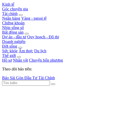
Kinh tế
Góc chuyên gia
Tài chính
Ngân hàng
Vàng - ngoại tệ
Chứng khoán
Nhịp sống số
Bất động sản
Dự án - đầu tư
Quy hoạch - Đô thị
Doanh nghiệp
Đời sống
Sức khỏe
Ẩm thực
Du lịch
Thế giới
Hồ sơ
Nhân vật
Chuyện bốn phương
Theo dõi báo trên:
Báo Sài Gòn Đầu Tư Tài Chính