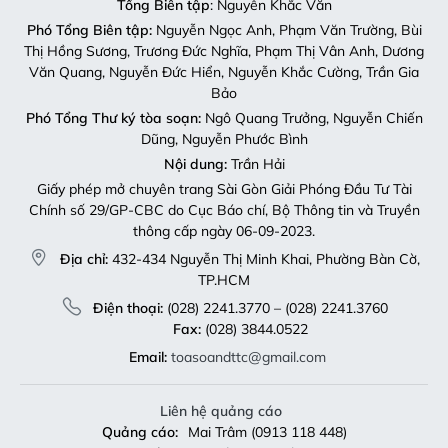
Tổng Biên tập
: Nguyễn Khắc Văn
Phó Tổng Biên tập:
Nguyễn Ngọc Anh, Phạm Văn Trường, Bùi
Thị Hồng Sương, Trương Đức Nghĩa, Phạm Thị Vân Anh, Dương
Văn Quang, Nguyễn Đức Hiển, Nguyễn Khắc Cường, Trần Gia
Bảo
Phó Tổng Thư ký tòa soạn:
Ngô Quang Trưởng, Nguyễn Chiến
Dũng, Nguyễn Phước Bình
Nội dung:
Trần Hải
Giấy phép mở chuyên trang Sài Gòn Giải Phóng Đầu Tư Tài
Chính số 29/GP-CBC do Cục Báo chí, Bộ Thông tin và Truyền
thông cấp ngày 06-09-2023.
Địa chỉ:
432-434 Nguyễn Thị Minh Khai, Phường Bàn Cờ,
TP.HCM
Điện thoại:
(028) 2241.3770 – (028) 2241.3760
Fax:
(028) 3844.0522
Email:
toasoandttc@gmail.com
Liên hệ quảng cáo
Quảng cáo:
Mai Trâm (0913 118 448)