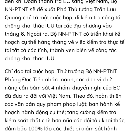
đến khi Đoàn thanh tra EC sang Việt Nam, Bộ
NN-PTNT sẽ đề xuất Phó Thủ tướng Trần Lưu
Quang chủ trì một cuộc họp, đi kiểm tra công tác
chống khai thác IUU tại các địa phương vào
tháng 6. Ngoài ra, Bộ NN-PTNT có triển khai kế
hoạch cụ thể hàng tháng về việc kiểm tra thực tế
tại tất cả các tỉnh, thành ven biển về công tác
chống khai thác IUU.
Chỉ đạo tại cuộc họp, Thứ trưởng Bộ NN-PTNT
Phùng Đức Tiến nhấn mạnh, các đơn vị chức
năng cần bám sát 4 nhóm khuyến nghị của EC
đã đưa ra đối với Việt Nam. Theo đó, hoàn thiện
các văn bản quy phạm pháp luật; ban hành kế
hoạch hành động cụ thể; tăng cường kiểm tra,
kiểm soát chặt chẽ hơn nữa các đội tàu khai thác,
đảm bảo 100% lắp các thiết bị giám sát hành