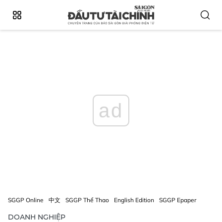
ad
SGGP Online
中文
SGGP Thể Thao
English Edition
SGGP Epaper
DOANH NGHIỆP