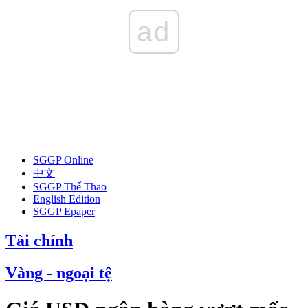
ad
SGGP Online
中文
SGGP Thể Thao
English Edition
SGGP Epaper
Tài chính
Vàng - ngoại tệ