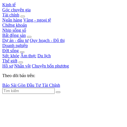
Kinh tế
Góc chuyên gia
Tài chính
Ngân hàng
Vàng - ngoại tệ
Chứng khoán
Nhịp sống số
Bất động sản
Dự án - đầu tư
Quy hoạch - Đô thị
Doanh nghiệp
Đời sống
Sức khỏe
Ẩm thực
Du lịch
Thế giới
Hồ sơ
Nhân vật
Chuyện bốn phương
Theo dõi báo trên:
Báo Sài Gòn Đầu Tư Tài Chính