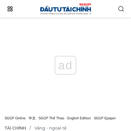
ad
SGGP Online
中文
SGGP Thể Thao
English Edition
SGGP Epaper
TÀI CHÍNH
Vàng - ngoại tệ