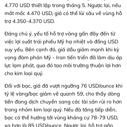
4.770 USD thiết lập trong tháng 5. Ngược lại, nếu
mất mốc 4.470 USD, giá có thể lùi sâu về vùng hỗ
trợ 4.350-4.370 USD.
Đáng chú ý, yếu tố hỗ trợ vàng gần đây đến từ
việc lợi suất trái phiếu Mỹ hạ nhiệt và đồng USD
suy yếu. Bên cạnh đó, giá dầu giảm mạnh khi kỳ
vọng đàm phán Mỹ - Iran tiến triển đã làm dịu áp
lực lạm phát, qua đó tạo môi trường thuận lợi hơn
cho kim loại quý.
Đối với bạc, giá đã vượt ngưỡng 76 USD/ounce khi
tỷ lệ vàng/bạc giảm về quanh 59, cho thấy dòng
tiền đang dịch chuyển sang các tài sản rủi ro hơn
trong nhóm kim loại quý. Nếu đà tăng tiếp diễn,
bạc có thể hướng tới vùng kháng cự 78-79 USD,
xa hơn là 85 USD/ounce. Ngược lại, hỗ trợ gần