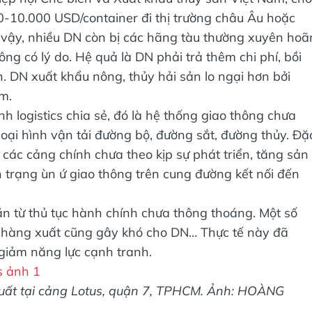
000-10.000 USD/container đi thị trường châu Âu hoặc
 vậy, nhiều DN còn bị các hãng tàu thường xuyên hoã
g có lý do. Hệ quả là DN phải trả thêm chi phí, bồi
n. DN xuất khẩu nông, thủy hải sản lo ngại hơn bởi
m.
logistics chia sẻ, đó là hệ thống giao thông chưa
loại hình vận tải đường bộ, đường sắt, đường thủy. Đặ
i các cảng chính chưa theo kịp sự phát triển, tăng sản
 trạng ùn ứ giao thông trên cung đường kết nối đến
n từ thủ tục hành chính chưa thông thoáng. Một số
i hàng xuất cũng gây khó cho DN… Thực tế này đã
 giảm năng lực cạnh tranh.
xuất tại cảng Lotus, quận 7, TPHCM. Ảnh: HOÀNG