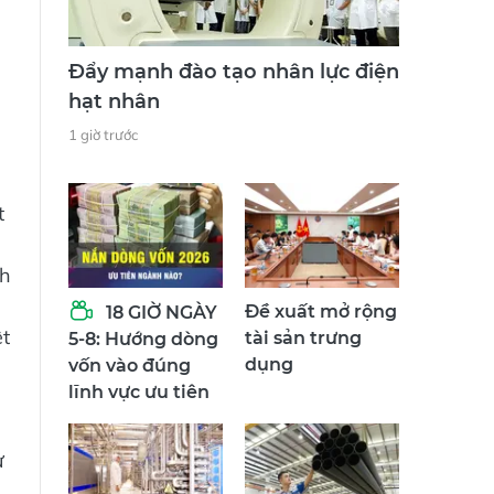
Đẩy mạnh đào tạo nhân lực điện
hạt nhân
1 giờ trước
t
nh
Đề xuất mở rộng
18 GIỜ NGÀY
ệt
tài sản trưng
5-8: Hướng dòng
dụng
vốn vào đúng
lĩnh vực ưu tiên
ử