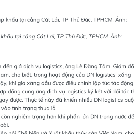
 khẩu tại cảng Cát Lái, TP Thủ Đức, TPHCM. Ảnh:
đến giá dịch vụ logistics, ông Lê Đăng Tâm, Giám đ
am, cho biết, trong hoạt động của DN logistics, xăng
y, khi giá xăng dầu được điều chỉnh lập tức tác động
p đồng cung ứng dịch vụ logistics ký kết với đối tác t
gay được. Thực tế này đã khiến nhiều DN logistics buộ
 vào tình trạng thua lỗ.
s còn nghiêm trọng hơn khi phần lớn DN trong nước đ
oài.
p hội Chế biến và Xuất khẩu thủy sản Việt Nam, cho