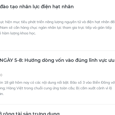
ào tạo nhân lực điện hạt nhân
ực hiện mục tiêu phát triển năng lượng nguyên tử và điện hạt nhân đế
Nam sẽ cần hàng chục ngàn nhân lực tham gia trực tiếp và gián tiếp
có hàm lượng khoa học.
NGÀY 5-8: Hướng dòng vốn vào đúng lĩnh vực ưu
00
in 18 giờ hôm nay có các nội dung nổi bật: Bão số 3 vào Biễn Đông vớ
ờng; Hàng Việt trong chuỗi cung ứng toàn cầu; Bị cấm xuất cảnh vì lộ
ân.
 rộng tài sản trưng dụng