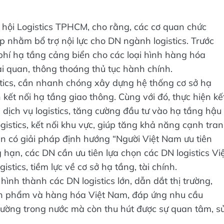
ội Logistics TPHCM, cho rằng, các cơ quan chức
 nhằm bổ trợ nội lực cho DN ngành logistics. Trước
phí hạ tầng cảng biển cho các loại hình hàng hóa
ại quan, thông thoáng thủ tục hành chính.
stics, cần nhanh chóng xây dựng hệ thống cơ sở hạ
kết nối hạ tầng giao thông. Cùng với đó, thực hiện kế
n dịch vụ logistics, tăng cường đầu tư vào hạ tầng hậu
gistics, kết nối khu vực, giúp tăng khả năng cạnh tra
n có giải pháp định hướng “Người Việt Nam ưu tiên
hạn, các DN cần ưu tiên lựa chọn các DN logistics Vi
istics, tiềm lực về cơ sở hạ tầng, tài chính.
 hình thành các DN logistics lớn, dẫn dắt thị trường,
n phẩm và hàng hóa Việt Nam, đáp ứng nhu cầu
trường trong nước mà còn thu hút được sự quan tâm, s