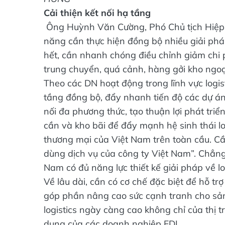
Cải thiện kết nối hạ tầng
Ông Huỳnh Văn Cường, Phó Chủ tịch Hiệp h
năng cần thực hiện đồng bộ nhiều giải pháp
hết, cần nhanh chóng điều chỉnh giảm chi 
trung chuyển, quá cảnh, hàng gởi kho ngo
Theo các DN hoạt động trong lĩnh vực logi
tầng đồng bộ, đẩy nhanh tiến độ các dự án 
nối đa phương thức, tạo thuận lợi phát triể
cần và kho bãi để đẩy mạnh hệ sinh thái lo
thương mại của Việt Nam trên toàn cầu. Cầ
dùng dịch vụ của công ty Việt Nam”. Chẳng 
Nam có đủ năng lực thiết kế giải pháp về log
Về lâu dài, cần có cơ chế đặc biệt để hỗ trợ
góp phần nâng cao sức cạnh tranh cho sả
logistics ngày càng cao không chỉ của thị 
dụng của các doanh nghiệp FDI.