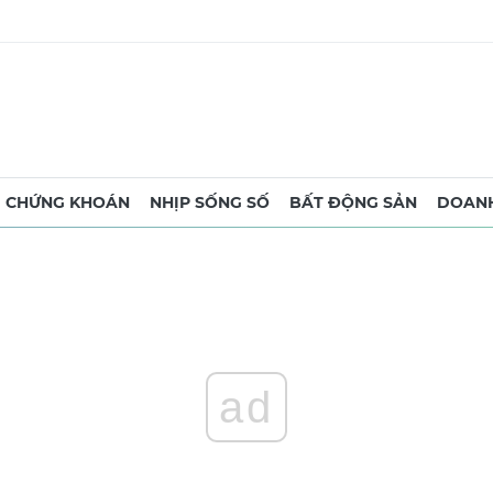
CHỨNG KHOÁN
NHỊP SỐNG SỐ
BẤT ĐỘNG SẢN
DOANH
ad