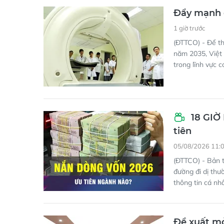
Đẩy mạnh đ
1 giờ trước
(ĐTTCO) - Để th
năm 2035, Việt 
trong lĩnh vực 
18 GIỜ 
tiên
05/08/2026 11:
(ĐTTCO) - Bản t
đường đi dị thư
thông tin cá nh
Đề xuất mở